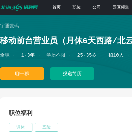
首页
职位
公司
园区频道
宇通数码
移动前台营业员（月休6天西路/北
全职
1-3年
学历不限
25-35岁
招10人
聊一聊
投递简历
职位福利
调休
五险