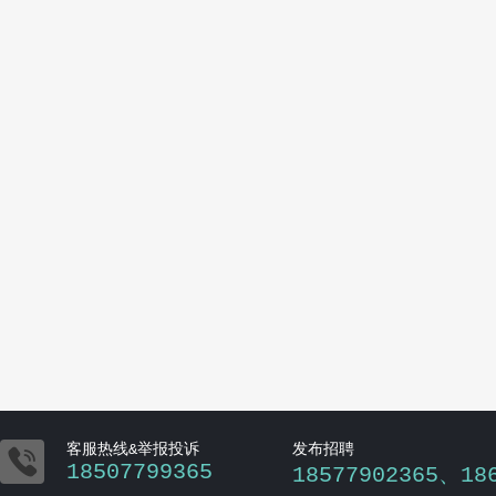

客服热线&举报投诉
发布招聘
18507799365
18577902365、18