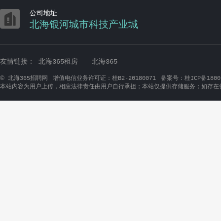

公司地址
北海银河城市科技产业城
友情链接：
北海365租房
北海365
©
北海365招聘网
增值电信业务许可证：桂B2-20180071
备案号：桂ICP备1800
本站内容为用户上传，相应法律责任由用户自行承担；本站仅提供存储服务；如存在