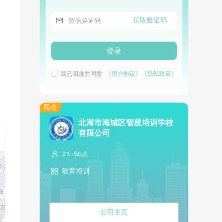

获取验证码
登录
我已阅读并同意
《用户协议》
《隐私政策》
民企
北海市海城区智星培训学校
有限公司

21-50人

教育培训
公司主页