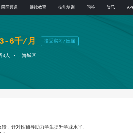
园区频道
继续教育
技能培训
问答
资讯
A
3-6千/月
接受实习/应届
招3人
海城区
反馈，针对性辅导助力学生提升学业水平。