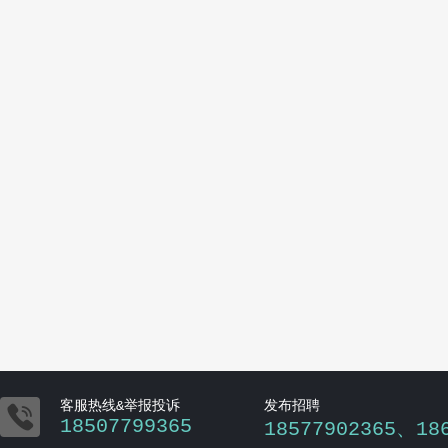

客服热线&举报投诉
发布招聘
18507799365
18577902365、18