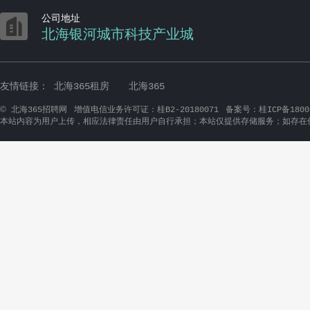

公司地址
北海银河城市科技产业城
友情链接：
北海365租房
北海365
©
北海365招聘网
增值电信业务许可证：桂B2-20180071
备案号：桂ICP备1800
本站内容为用户上传，相应法律责任由用户自行承担；本站仅提供存储服务；如存在