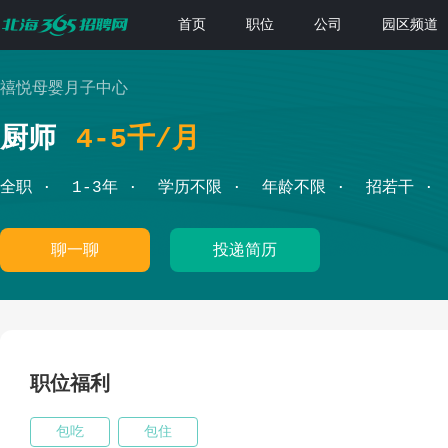
首页
职位
公司
园区频道
禧悦母婴月子中心
厨师
4-5千/月
全职
1-3年
学历不限
年龄不限
招若干
聊一聊
投递简历
职位福利
包吃
包住