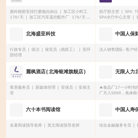
惠科精密安排打磨抛光岗位
加工区小时工
前厅部主管
SPA 
170/天
加‮区工‬汽车遥‮配控‬件厂 170/天
SPA水疗中心主管
生产/组装蓝牙耳机 170/天 工资可周
结！！！
北海盛亚科技
中国人保
行政专员
保洁
保安员（残疾工）
安环
法人销售团队-客户
部经理
麗枫酒店(北海银滩旗舰店)
无限人力
客房服务员
新媒体经理
安保员
安保主
🔥食品厂17一小时包
管
厂月入5000，免体
食补贴500工业园电
时食品厂急招100人
六十本书阅读馆
中国人寿
名著阅读指导老师
英文阅读指导老师
综合金融服务专员