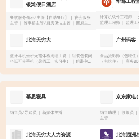
华郡工程
银滩假日酒店
计算机软件工程师
餐饮服务领班/主管【自助餐厅】
宴会服务
监理工程师
监理工
主管
管事部主管/厨房保洁主管
西厨主管
（西厨热菜）
北海无穷大
广州码客
蓝牙耳机坐班无需体检周结工资
组装包装岗
食品摄影师（包吃住
坐班可带手机（暑假工、实习生）
组装包装
（包吃住）
商务BD
岗坐班可带手机
显示屏检测（包吃住买社
导
保）
慕思寝具
京东家电
销售员/导购员
新媒体主播
销售助理
收银员
主管
北海无穷大人力资源
北海涠洲