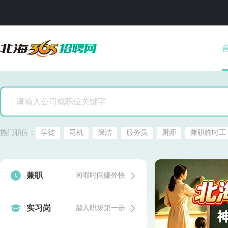
热门职位：
学徒
司机
保洁
服务员
厨师
兼职临时工


兼职
闲暇时间赚外快


实习岗
踏入职场第一步
发