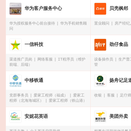
华为客户服务中心
贝壳枫邻
华为授权服务中心前台接待
华为手机销售顾
置业顾问
房产经纪
问
一信科技
劲仔食品
渠道推广员岗
网络客服
IT程序员（维护
设备操作员
生产普
前端、后端）
管
中移铁通
扬舟记足
党群事务员
爱家工程师（福成）
爱家工
收银
客服
足疗
程师（北海海城区）
爱家工程师（铁山港）
安妮花英语
美团外卖