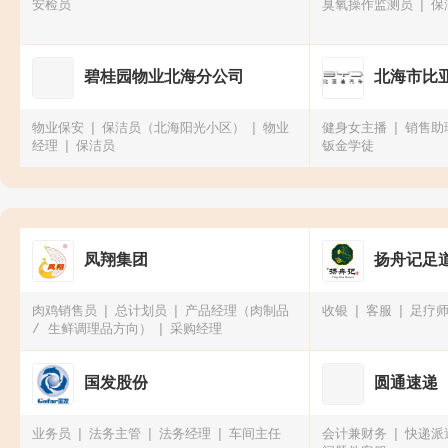
安检员
臭氧操作监测员
保
碧桂园物业北海分公司
北海市比亚
物业保安
保洁员（北海阳光小区）
物业
健身女主播
销售助
经理
保洁员
钣金学徒
凤翔集团
扬舟记足
肉鸡销售员
总计划员
产品经理（肉制品
收银
客服
足疗
/ 生鲜调理品方向）
采购经理
国发股份
圆通速递
业务员
法务主管
法务经理
车间主任
会计兼财务
快递派