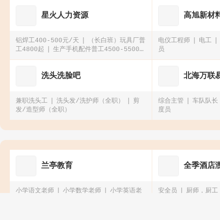
星火人力资源
高旭新材
铝焊工400-500元/天
（长白班）玩具厂普
电仪工程师
电工
工4800起
生产手机配件普工4500-5500
员
元
模组设备调试员5500-7000
洗头洗脸吧
北海万联
兼职洗头工
洗头发/洗护师（全职）
剪
综合主管
车队队长
发/造型师（全职）
度员
兰亭教育
全季酒店
小学语文老师
小学数学老师
小学英语老
安全员
厨师，厨工
师
初中语文老师
持证）
酒店客房经