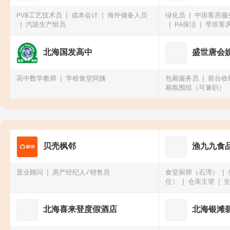
PVB工艺技术员
成本会计
海外储备人员
绿化员
中班客房服
汽玻生产组员
PA保洁
早班客
床）不招兼职
北海国发高中
盛世唐会
高中数学教师
学校食堂阿姨
包厢服务员
前台收
厢氛围组（可兼职）
贝壳枫邻
渔九九食
置业顾问
房产经纪人/销售员
食堂厨师（石湾）
住）
仓库主管
北海喜来登度假酒店
北海银滩