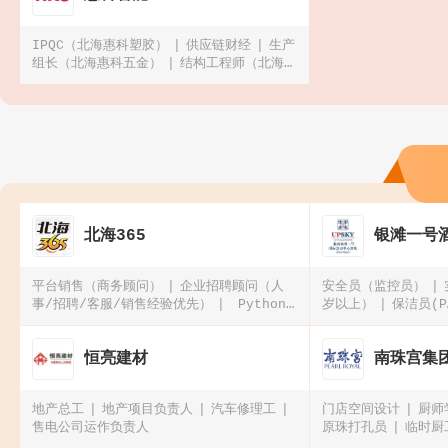
IPQC（北海惠科塑胶）
供应链财经
生产
组长（北海惠科五金）
结构工程师（北海惠
科五金）
北海365
银滩一号
平台销售（商务顾问）
企业招聘顾问（人
安全员（监控员）
事/招聘/客服/销售经验优先）
Python
岁以上）
保洁员(P
开发工程师（软件/AI方向）
微信公众号资
深编辑（可远程在家办公）2026春季招聘
恒亮建材
南珠宫集
地产总工
地产项目负责人
汽车修理工
门店空间设计
厨师
售电公司运作负责人
原珠打孔员
临时厨