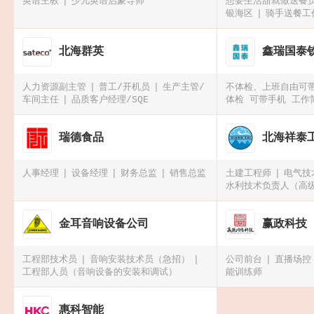
英语主教
少儿英语启蒙导师
想要生活甜就做送餐
银海区
骑手送餐工
招外卖小哥，时间自
银海区）
北海群英
鑫瑞国泰
人力资源副主管
普工/开机员
生产主管/
不体检、上班自由可
车间主任
品质客户经理/SQE
体检 可带手机 工作
可带手机、可预支工
散热器操作工
瑞德食品
北海祥泰
人事经理
设备经理
财务总监
销售总监
土建工程师
电气技
水利技术负责人（高
金耳音响设备公司
赢政科技
工程部技术员
音响安装技术员（急招）
公司前台
直播场控
工程部人员（音响设备的安装和调试）
能训练师
惠科智能