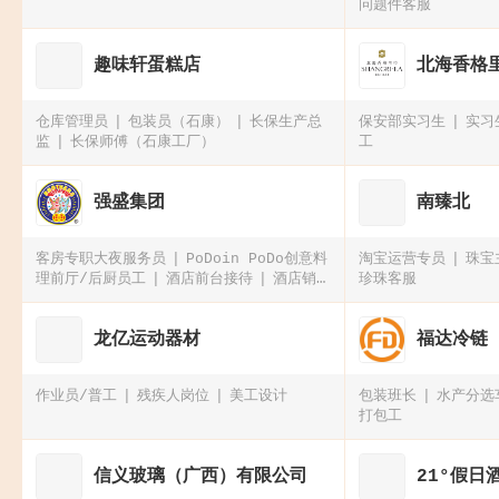
问题件客服
趣味轩蛋糕店
北海香格
仓库管理员
包装员（石康）
长保生产总
保安部实习生
实习
监
长保师傅（石康工厂）
工
强盛集团
南臻北
客房专职大夜服务员
PoDoin PoDo创意料
淘宝运营专员
珠宝
理前厅/后厨员工
酒店前台接待
酒店销售
珍珠客服
经理
龙亿运动器材
福达冷链
作业员/普工
残疾人岗位
美工设计
包装班长
水产分选
打包工
信义玻璃（广西）有限公司
21°假日