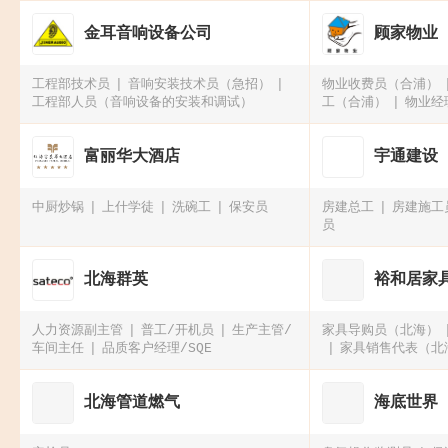
金耳音响设备公司
顾家物业
工程部技术员
音响安装技术员（急招）
物业收费员（合浦）
工程部人员（音响设备的安装和调试）
工（合浦）
物业经
富丽华大酒店
宇通建设
中厨炒锅
上什学徒
洗碗工
保安员
房建总工
房建施工
员
北海群英
裕和居家
人力资源副主管
普工/开机员
生产主管/
家具导购员（北海）
车间主任
品质客户经理/SQE
家具销售代表（北
海）
北海管道燃气
海底世界