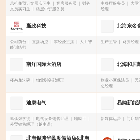
总机兼预订文员实习生
客房服务员
财务
中餐厅服务员
大堂
文员实习生
楼层中班服务员
经理
赢政科技
北海东名
公司前台
直播场控
零经验主播
人工智
生产主管
财务经理
能训练师
南洋国际大酒店
北海和居
楼杂兼洗碗
物业财务部经理
物业小区保洁员
民
总经理
迪康电气
易购新能
氩弧焊学徒
电气设备销售经理
辅助工
新媒体运营
门店销
外贸销售经理（越南语）
北海银滩华邑度假酒店&北海