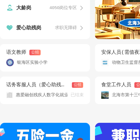


大龄岗
4050岗位专区
发


爱心助残岗
求职无障碍
温
发
语文教师
安保人员(需值夜
公招
银海区实验小学
动物卫生监督
发
话务客服人员（爱心助残岗）
食堂工作人员
公招
公
已结束
惠爱融创残疾人数字化就业（北海）基地
北海市第十三