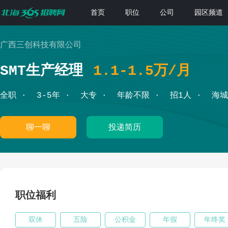
首页
职位
公司
园区频道
广西三创科技有限公司
SMT生产经理
1.1-1.5万/月
全职
3-5年
大专
年龄不限
招1人
海城
聊一聊
投递简历
职位福利
双休
五险
公积金
年假
年终奖