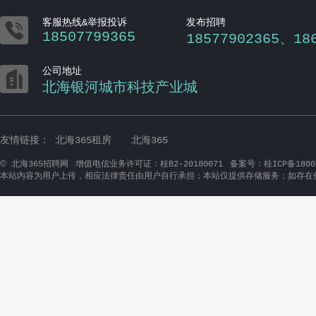

客服热线&举报投诉
发布招聘
18507799365
18577902365、18

公司地址
北海银河城市科技产业城
友情链接：
北海365租房
北海365
©
北海365招聘网
增值电信业务许可证：桂B2-20180071
备案号：桂ICP备1800
本站内容为用户上传，相应法律责任由用户自行承担；本站仅提供存储服务；如存在