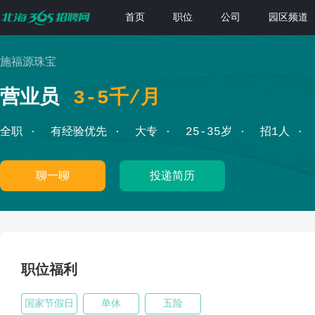
首页
职位
公司
园区频道
施福源珠宝
营业员
3-5千/月
全职
有经验优先
大专
25-35岁
招1人
聊一聊
投递简历
职位福利
国家节假日
单休
五险