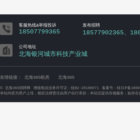

客服热线&举报投诉
发布招聘
18507799365
18577902365、18

公司地址
北海银河城市科技产业城
友情链接：
北海365租房
北海365
©
北海365招聘网
增值电信业务许可证：桂B2-20180071
备案号：桂ICP备1800
本站内容为用户上传，相应法律责任由用户自行承担；本站仅提供存储服务；如存在