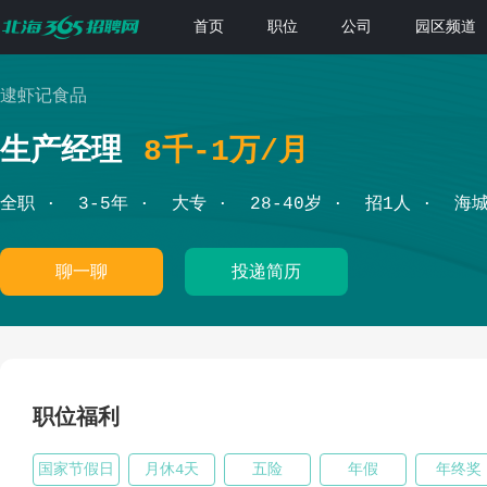
首页
职位
公司
园区频道
逮虾记食品
生产经理
8千-1万/月
全职
3-5年
大专
28-40岁
招1人
海
聊一聊
投递简历
职位福利
国家节假日
月休4天
五险
年假
年终奖