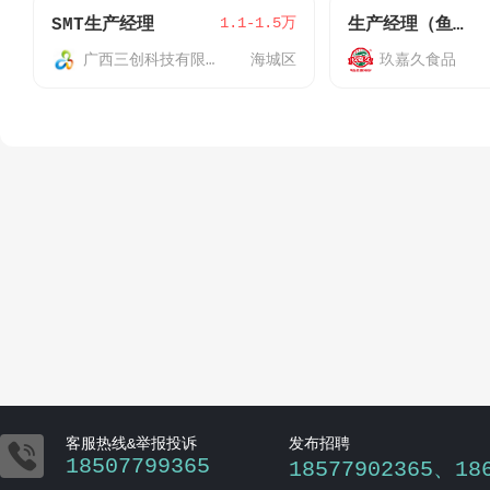
1.1-1.5万
SMT生产经理
生产经理（鱼皮饺/蛋饺）
广西三创科技有限公司
海城区
玖嘉久食品

客服热线&举报投诉
发布招聘
18507799365
18577902365、18