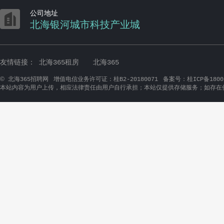

公司地址
北海银河城市科技产业城
友情链接：
北海365租房
北海365
©
北海365招聘网
增值电信业务许可证：桂B2-20180071
备案号：桂ICP备1800
本站内容为用户上传，相应法律责任由用户自行承担；本站仅提供存储服务；如存在