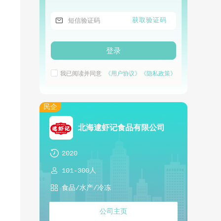

获取验证码
登录
我已阅读并同意
《用户协议》
《隐私政策》
民企
北海逮虾记食品有限公司

2020

101-300人

食品/水产/冷冻
公司主页