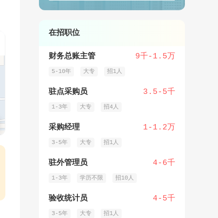
在招职位
财务总账主管
9千-1.5万
5-10年
大专
招1人
驻点采购员
3.5-5千
1-3年
大专
招4人
采购经理
1-1.2万
3-5年
大专
招1人
驻外管理员
4-6千
1-3年
学历不限
招10人
验收统计员
4-5千
3-5年
大专
招1人