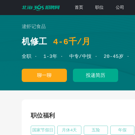
首页
职位
公司
逮虾记食品
机修工
4-6千/月
全职
1-3年
中专/中技
20-45岁
聊一聊
投递简历
职位福利
国家节假日
月休4天
五险
年假