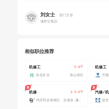
刘女士
部门主管
逮虾记食品
相似职位推荐
5-9千
机修工
机修工
卧龙矿业
铁山港区
天顺
3.5-6千
机修
鸿济药业
海城区，合浦县·廉州镇
途安