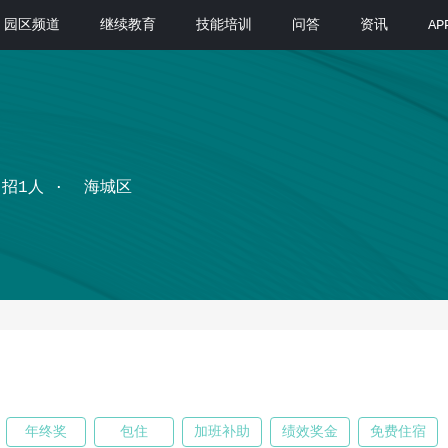
园区频道
继续教育
技能培训
问答
资讯
A
招1人
海城区
年终奖
包住
加班补助
绩效奖金
免费住宿