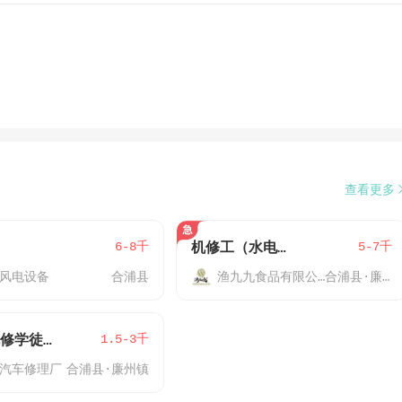
查看更多
6-8千
5-7千
机修工（水电工）
风电设备
合浦县
渔九九食品有限公司
合浦县·廉州镇
1.5-3千
汽修/机修学徒工
汽车修理厂
合浦县·廉州镇