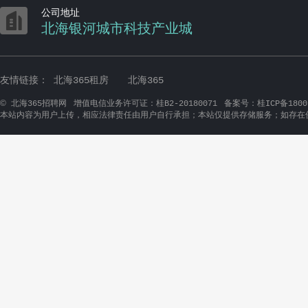

公司地址
北海银河城市科技产业城
友情链接：
北海365租房
北海365
©
北海365招聘网
增值电信业务许可证：桂B2-20180071
备案号：桂ICP备1800
本站内容为用户上传，相应法律责任由用户自行承担；本站仅提供存储服务；如存在