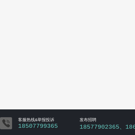

客服热线&举报投诉
发布招聘
18507799365
18577902365、18