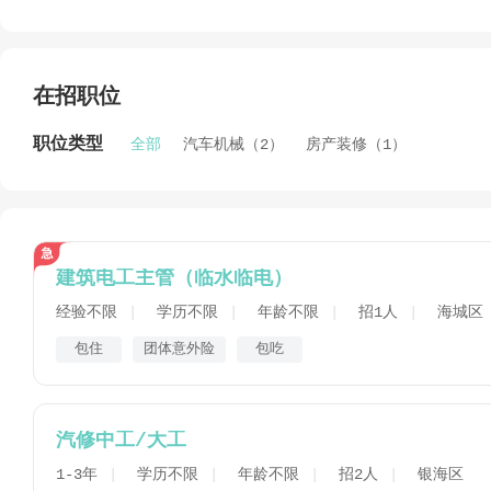
（含煤气管道）、电气线路、仪表及其整体生产装置安装、
广西中广宇建筑公司立足广西，努力开拓区外市场。十几年
结、开拓、拼搏、奉献”的企业精神，优质、快速地完成了
在招职位
F”蓄电池厂、海南（三亚）群力生物制品厂、防城港码头
北海口岸外贸（顺风）大厦、建设大厦、信托大厦、元合大
职位类型
全部
汽车机械（2）
房产装修（1）
局办公大楼、南宁中天世纪花园、南宁德瑞花园、北海东南
红帆阁、银滩华海楼、外贸职工住宅楼群、香格里拉高级员
民政府住宅楼、东方花园别墅群等民用建筑；北海市徽标—
造工程以及长青路、兴港路、北铁一级公路沥青砼罩面、亚
渠等市政工程，大小项目共100多项，其中优良工程40多
建筑电工主管（临水临电）
好的经济效益。多次获得北海市建设局授予“工程质量管理先
经验不限
学历不限
年龄不限
招1人
海城区
进单位”荣誉称号；并获得广西区“先进建筑施工企业”、
包住
团体意外险
包吃
广西中广宇建筑公司的经营宗旨是：质量第一、用户至上
电子邮箱：260497202@qq.com
汽修中工/大工
1-3年
学历不限
年龄不限
招2人
银海区