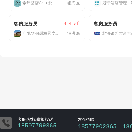
希岸酒店(4.0北海银滩国际客运港店)
银海区
晟璟酒店管理
4-4.5千
客房服务员
客房服务员
广悦华涠洲海景度假酒店
涠洲岛

客服热线&举报投诉
发布招聘
18507799365
18577902365、18