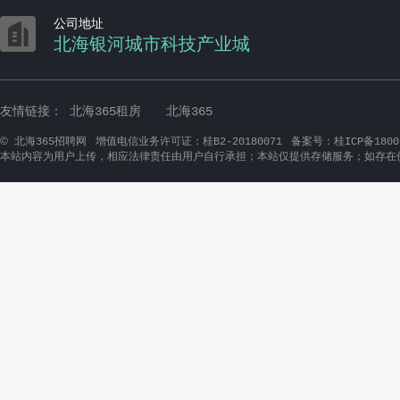

公司地址
北海银河城市科技产业城
友情链接：
北海365租房
北海365
©
北海365招聘网
增值电信业务许可证：桂B2-20180071
备案号：桂ICP备1800
本站内容为用户上传，相应法律责任由用户自行承担；本站仅提供存储服务；如存在