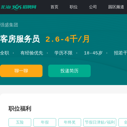
首页
职位
公司
园区频道
强盛集团
客房服务员
2.6-4千/月
全职
有经验优先
学历不限
18-45岁
招若
聊一聊
投递简历
职位福利
五险
年假
年终奖
节假日津贴/福利