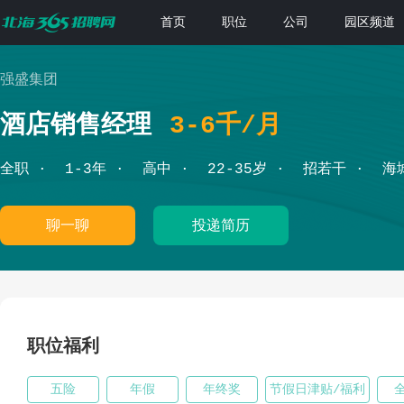
首页
职位
公司
园区频道
强盛集团
酒店销售经理
3-6千/月
全职
1-3年
高中
22-35岁
招若干
海
聊一聊
投递简历
职位福利
五险
年假
年终奖
节假日津贴/福利