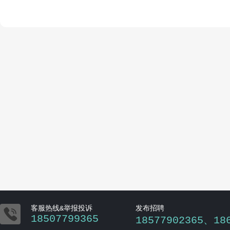

客服热线&举报投诉
发布招聘
18507799365
18577902365、18