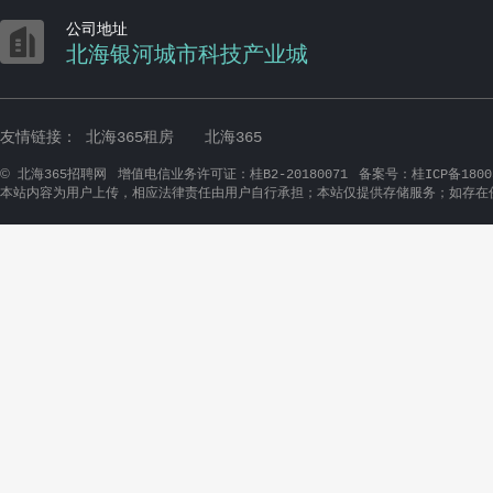

公司地址
北海银河城市科技产业城
友情链接：
北海365租房
北海365
©
北海365招聘网
增值电信业务许可证：桂B2-20180071
备案号：桂ICP备1800
本站内容为用户上传，相应法律责任由用户自行承担；本站仅提供存储服务；如存在