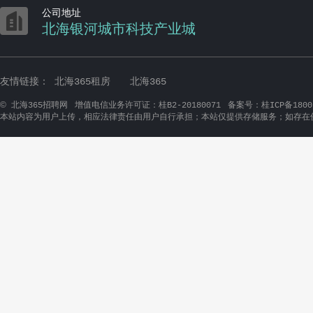

公司地址
北海银河城市科技产业城
友情链接：
北海365租房
北海365
©
北海365招聘网
增值电信业务许可证：桂B2-20180071
备案号：桂ICP备1800
本站内容为用户上传，相应法律责任由用户自行承担；本站仅提供存储服务；如存在