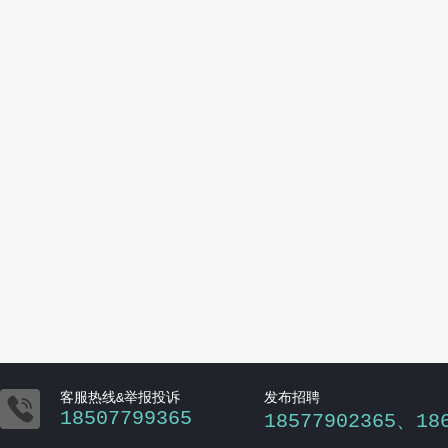

客服热线&举报投诉
发布招聘
18507799365
18577902365、18