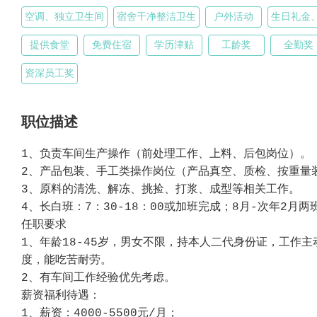
空调、独立卫生间
宿舍干净整洁卫生
户外活动
生日礼金
提供食堂
免费住宿
学历津贴
工龄奖
全勤奖
资深员工奖
职位描述
1、负责车间生产操作（前处理工作、上料、后包岗位）。
2、产品包装、手工类操作岗位（产品真空、质检、按重量
3、原料的清洗、解冻、挑捡、打浆、成型等相关工作。
4、长白班：7：30-18：00或加班完成；8月-次年2月两班倒
任职要求
1、年龄18-45岁，男女不限，持本人二代身份证，工作
度，能吃苦耐劳。
2、有车间工作经验优先考虑。
薪资福利待遇：
1、薪资：4000-5500元/月；