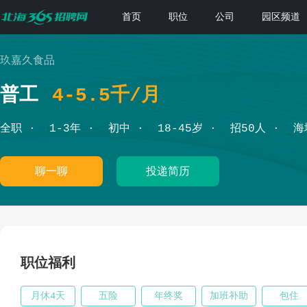
首页
职位
公司
园区频道
玖嘉久食品
普工
4-5.5千/月
全职
1-3年
初中
18-45岁
招50人
海
聊一聊
投递简历
职位福利
月休4天
五险
年终奖
加班补助
包住