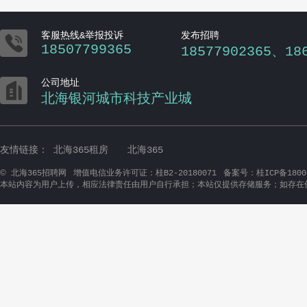

客服热线&举报投诉
发布招聘
18507799365
18577902365、18

公司地址
北海银河城市科技产业城
友情链接：
北海365租房
北海365
©
北海365招聘网
增值电信业务许可证：桂B2-20180071
备案号：桂ICP备1800
本站内容为用户上传，相应法律责任由用户自行承担；本站仅提供存储服务；如存在