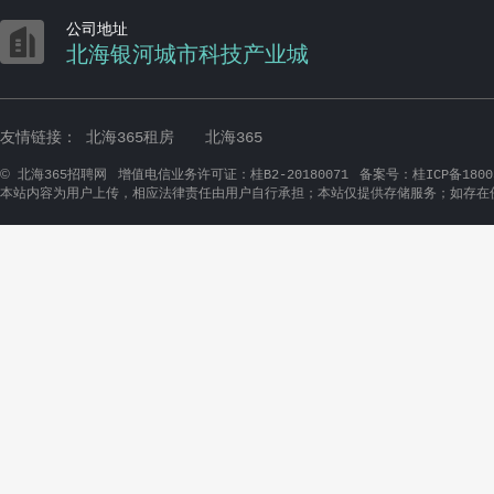

公司地址
北海银河城市科技产业城
友情链接：
北海365租房
北海365
©
北海365招聘网
增值电信业务许可证：桂B2-20180071
备案号：桂ICP备1800
本站内容为用户上传，相应法律责任由用户自行承担；本站仅提供存储服务；如存在