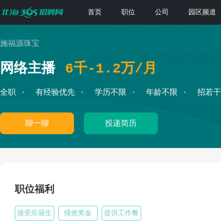
首页
职位
公司
园区频道
施福源珠宝
网络主播
6千-1.2万/月
全职
有经验优先
学历不限
年龄不限
招若干
聊一聊
投递简历
职位福利
接受应届生
绩效奖金
提供工作餐