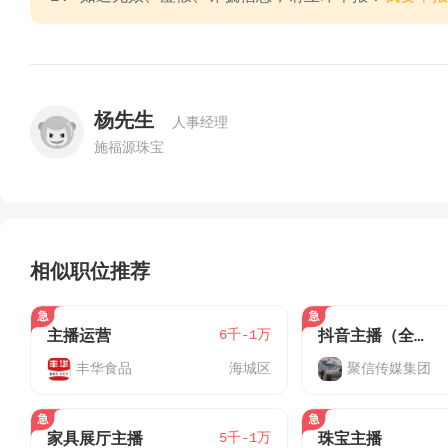
杨先生
人事经理
施福源珠宝
相似职位推荐
6千-1万
主播运营
抖音主播（全职）
丰华食品
海城区
聚信传媒集团
5千-1万
家具展厅主播
珠宝主播