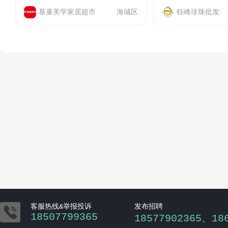
慕巢美学家居超市
海城区
钰峰珍珠批发

客服热线&举报投诉
发布招聘
18507799365
18577902365、18