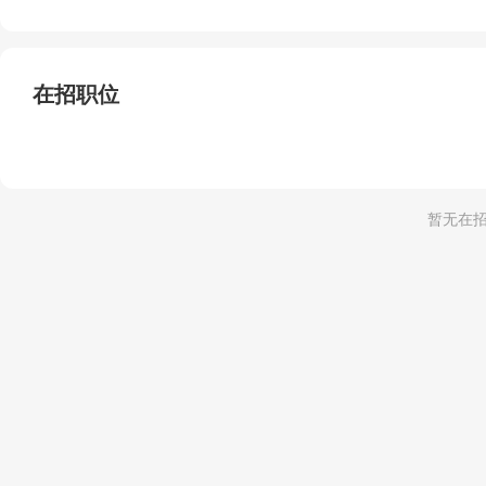
在招职位
职位类型
全部
房产装修（3）
保洁员
1-3年
学历不限
18-63岁
招若干
海城区
国家节假日
月休4天
保安队长
3-5年
中专/中技
25-40岁
招2人
海城区