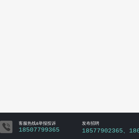

客服热线&举报投诉
发布招聘
18507799365
18577902365、18