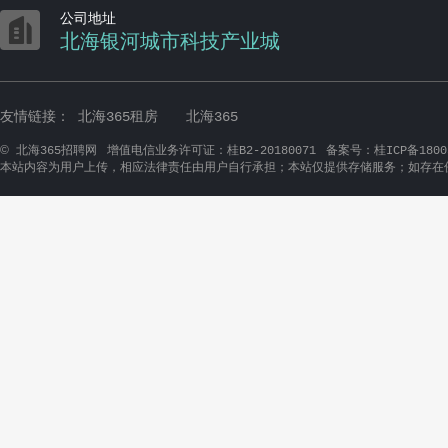

公司地址
北海银河城市科技产业城
友情链接：
北海365租房
北海365
©
北海365招聘网
增值电信业务许可证：桂B2-20180071
备案号：桂ICP备1800
本站内容为用户上传，相应法律责任由用户自行承担；本站仅提供存储服务；如存在