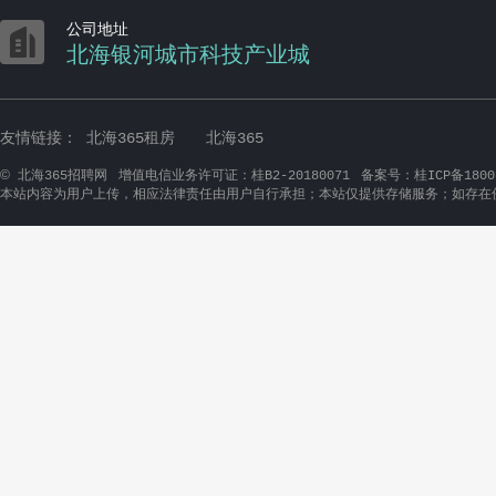

公司地址
北海银河城市科技产业城
友情链接：
北海365租房
北海365
©
北海365招聘网
增值电信业务许可证：桂B2-20180071
备案号：桂ICP备1800
本站内容为用户上传，相应法律责任由用户自行承担；本站仅提供存储服务；如存在