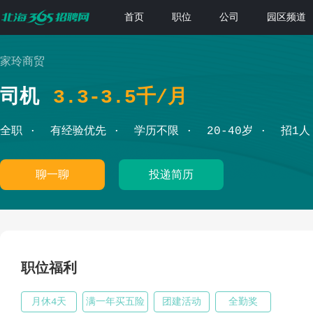
首页
职位
公司
园区频道
家玲商贸
司机
3.3-3.5千/月
全职
有经验优先
学历不限
20-40岁
招1人
聊一聊
投递简历
职位福利
月休4天
满一年买五险
团建活动
全勤奖