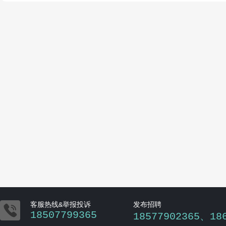

客服热线&举报投诉
发布招聘
18507799365
18577902365、18