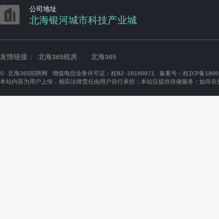

公司地址
北海银河城市科技产业城
友情链接：
北海365租房
北海365
©
北海365招聘网
增值电信业务许可证：桂B2-20180071
备案号：桂ICP备1800
本站内容为用户上传，相应法律责任由用户自行承担；本站仅提供存储服务；如存在