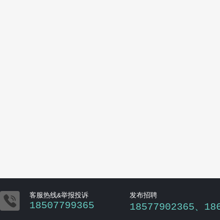

客服热线&举报投诉
发布招聘
18507799365
18577902365、18