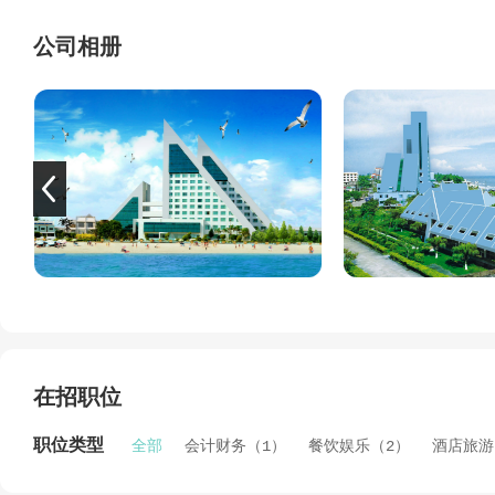
酒店地理位置优越，出行便利，距离北海福成机场30分钟车
周边有海洋之窗、金海湾红树林、冠头岭、银滩公园等景点
公司相册
抵达，疗养度假十分便利。
漫步在酒店的银白沙滩上，蓝蓝的天空，徐徐的海风，在富
觉……
在招职位
职位类型
全部
会计财务（1）
餐饮娱乐（2）
酒店旅游