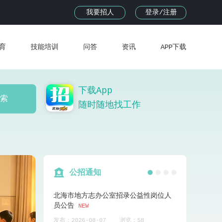
我要招人
登录/注册
育
技能培训
问答
资讯
APP下载
下载App
 索
随时随地找工作
公招通知
6年春风行动现场招
北海市地方志办公室招录公益性岗位人
2026年北海
二月初七)上午9
员公告
工作人员拟聘
NEW
，到场就送精美礼
浏览：4512
发布：2026-08
发布：2026-08-07
浏览：58