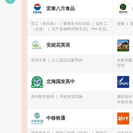
宏泰八方食品
普工（长白班）
董事长专职司机
临时工
收银
（合浦）
生产及物料控制专员( PMC专员/
经理)
安妮花英语
英语主教
少儿英语启蒙导师
砧板切配
经理
北海国发高中
高中数学教师
学校食堂阿姨
兼职高中
学英语老
中移铁通