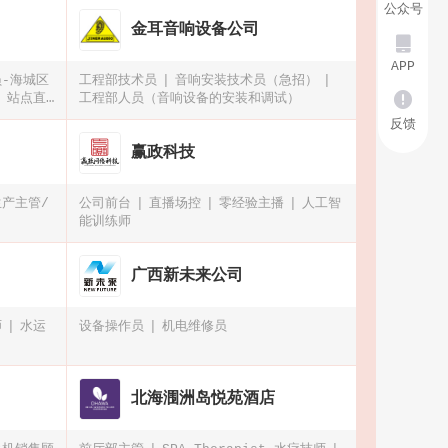
公众号
金耳音响设备公司

APP
-海城区
工程部技术员
音响安装技术员（急招）

站点直
工程部人员（音响设备的安装和调试）
海城区，
反馈
赢政科技
生产主管/
公司前台
直播场控
零经验主播
人工智
能训练师
广西新未来公司
师
水运
设备操作员
机电维修员
北海涠洲岛悦苑酒店