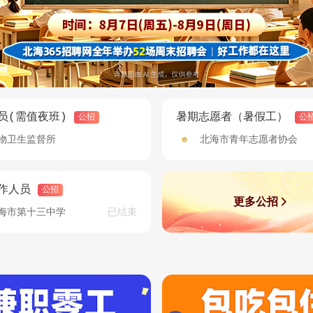
品
北海市住房公积金管理中心关于开展第
【三级甲等 招贤纳才
五批长期封存个人账户清理工作的通知
2025年校园双选会招
发布：2026-07-13
浏览：1010
发布：2025-10-27
温馨提醒：6月30日前缴纳2025年度城
2025年合浦县服务
乡居民医疗保险可享受财政补贴！(附缴
发布：2025-06-03
费操作指南）
发布：2025-06-24
浏览：10165
员(需值夜班)
暑期志愿者（暑假工）
公招
公
物卫生监督所
北海市青年志愿者协会
灵活就业人员参加住房公积金制度试点
2025年合浦县“民营
范围稳步扩大
络招聘会
发布：2025-06-24
浏览：9511
发布：2025-05-27
作人员
公招
更多公招

海市第十三中学
已结束