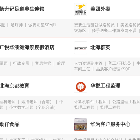
扬舟记足道养生连锁
美团外卖
客服
足疗师
诚聘明星SPA师
想要生活甜就做送餐员
美团送餐员
银海区
骑手送餐工作游戏两不误
招外卖小哥，时间自由，兜风赚钱（
银海区）
广悦华涠洲海景度假酒店
北海群英
厨师
行政专员
客房主管
前厅
人力资源副主管
普工/开机员
车间主任
品质客户经理/SQE
北海京都教育
华郡工程监理
理科老师
素描老师（合浦）
中
计算机软件工程师
公路监理工程
师
小学数学老师（全职合浦）
监理工程师
监理工程师
劲仔食品
华为客户服务中心