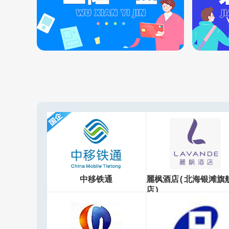
中移铁通
麗枫酒店(北海银滩旗
店)