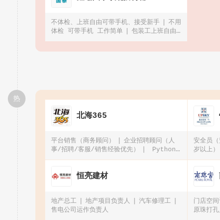
不体检、上班自由可带手机、接受新手
不用
体检 可带手机 工作简单
包装工上班自由
可带手机、可预支工资、坐班
180/天招聘
散热器操作工
热
北海365
平台销售（商务顾问）
企业招聘顾问（人
安全员（
事/招聘/客服/销售经验优先）
Python
岁以上）
开发工程师（软件/AI方向）
微信公众号资
深编辑（可远程在家办公）2026春季招聘
恒亮建材
地产总工
地产项目负责人
汽车修理工
门店空间
售电公司运作负责人
原珠打孔