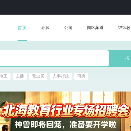
首页
职位
公司
园区频道
继续教
搜
电工
主播
营业员
人事行政
司机
每学年补助3万元！广西计划招募958名
北海综合保税区202
优秀退休教师
聘会（3月25日(农历
点）,岗位多、离家近
发布：2026-08-03
浏览：68
发布：2026-03-23