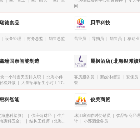
员
生产普工
生产组长
生产主
华为授权服务中心前台接待
华为
问
瑞德食品
贝甲科技
设备经理
财务总监
销售总监
营业员
导购员
销售员
移动业
鑫瑞国泰智能制造
麗枫酒店(北海银滩旗
6块一小时当天安排入职
北海小件
客房服务员
新媒体经理
安保员
轻松好做
大量招单招生小时工17
管
小厂急招临时工10人
惠科智能
俊美商贸
（北海惠科塑胶）
供应链财经
生产
珠江啤酒临时促销员
饮品招商经
海惠科五金）
结构工程师（北海惠
计
小郎酒业务员