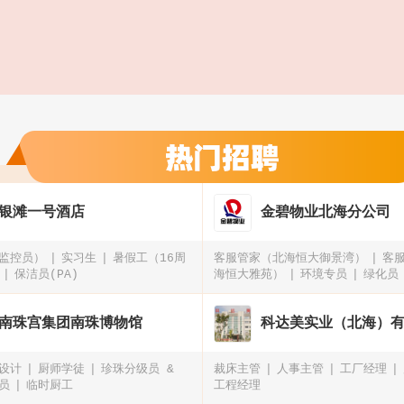
银滩一号酒店
金碧物业北海分公司
监控员）
实习生
暑假工（16周
客服管家（北海恒大御景湾）
客
保洁员(PA)
海恒大雅苑）
环境专员
绿化员
大御景湾）
南珠宫集团南珠博物馆
科达美实业（北海）
设计
厨师学徒
珍珠分级员 &
裁床主管
人事主管
工厂经理
员
临时厨工
工程经理