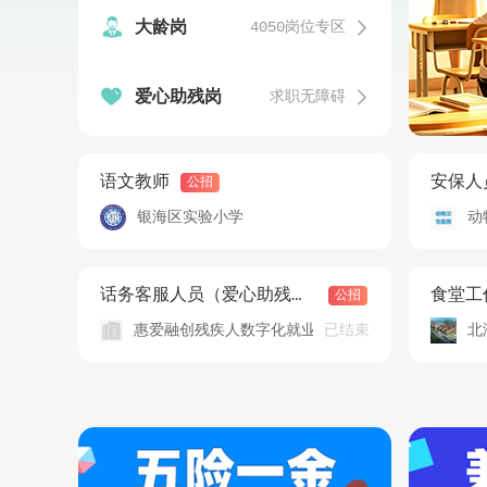


大龄岗
4050岗位专区


爱心助残岗
求职无障碍
语文教师
安保人
公招
银海区实验小学
动
话务客服人员（爱心助残岗）
食堂工
公招
已结束
惠爱融创残疾人数字化就业（北海）基地
北