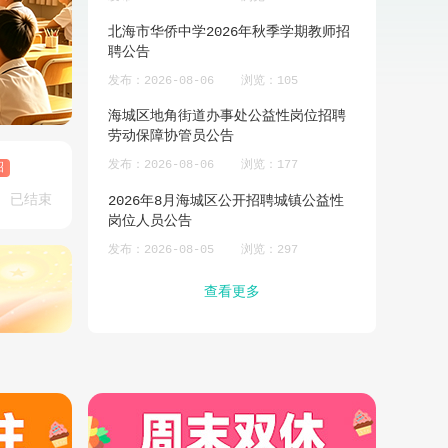
】合浦县人民医院
北海市华侨中学2026年秋季学期教师招
2026年北海
聘公告
聘公告
作人员拟聘用
浏览：8147
发布：2026-08-06
浏览：105
发布：2026-08
实体经济网络招聘会
海城区地角街道办事处公益性岗位招聘
北海市法院20
劳动保障协管员公告
知识考试公告
浏览：9715
发布：2026-08-06
浏览：177
发布：2026-07
招
已结束
企业服务月活动”网
2026年8月海城区公开招聘城镇公益性
北海市不动产登
岗位人员公告
人员面试公告
浏览：9553
发布：2026-08-05
浏览：297
发布：2026-07
查看更多