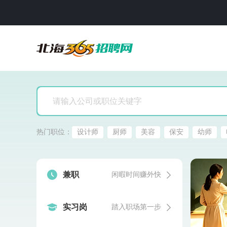
热门职位：
设计师
厨师
美容
保安
幼师


兼职
闲暇时间赚外快


实习岗
踏入职场第一步