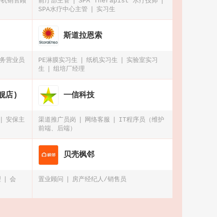
手机销售顾
前厅部主管
SPA Therapist 水疗技师
SPA水疗中心主管
实习生
斯道拉恩索
务营业员
PE淋膜实习生
纸机实习生
实验室实习
生
组培厂经理
舰店)
一信科技
安保主
渠道推广员岗
网络客服
IT程序员（维护
前端、后端）
贝壳枫邻
理
会
置业顾问
房产经纪人/销售员