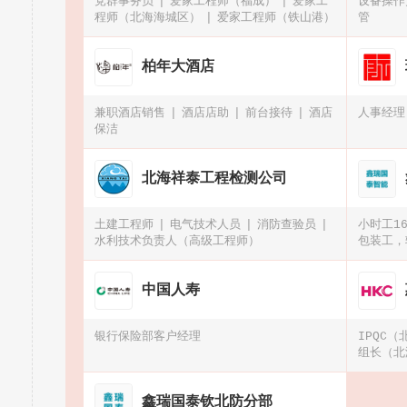
党群事务员
爱家工程师（福成）
爱家工
设备操作
程师（北海海城区）
爱家工程师（铁山港）
管
柏年大酒店
兼职酒店销售
酒店店助
前台接待
酒店
人事经理
保洁
北海祥泰工程检测公司
土建工程师
电气技术人员
消防查验员
小时工1
水利技术负责人（高级工程师）
包装工，
块一小时
中国人寿
银行保险部客户经理
IPQC
组长（北
科五金）
鑫瑞国泰钦北防分部