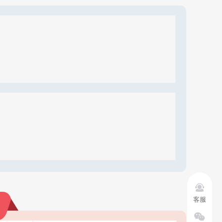

客服
