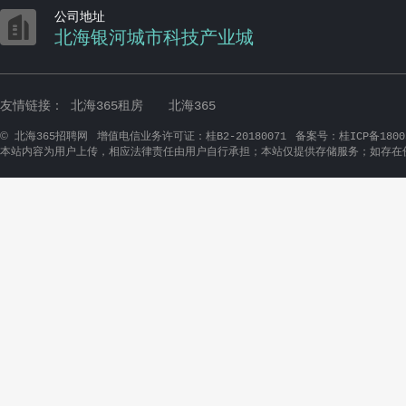

公司地址
北海银河城市科技产业城
友情链接：
北海365租房
北海365
©
北海365招聘网
增值电信业务许可证：桂B2-20180071
备案号：桂ICP备1800
本站内容为用户上传，相应法律责任由用户自行承担；本站仅提供存储服务；如存在