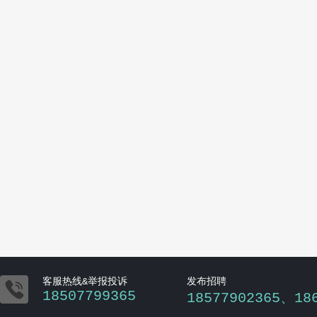

客服热线&举报投诉
发布招聘
18507799365
18577902365、18