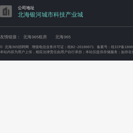

公司地址
北海银河城市科技产业城
友情链接：
北海365租房
北海365
©
北海365招聘网
增值电信业务许可证：桂B2-20180071
备案号：桂ICP备1800
本站内容为用户上传，相应法律责任由用户自行承担；本站仅提供存储服务；如存在