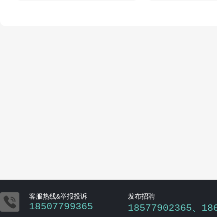

客服热线&举报投诉
发布招聘
18507799365
18577902365、18