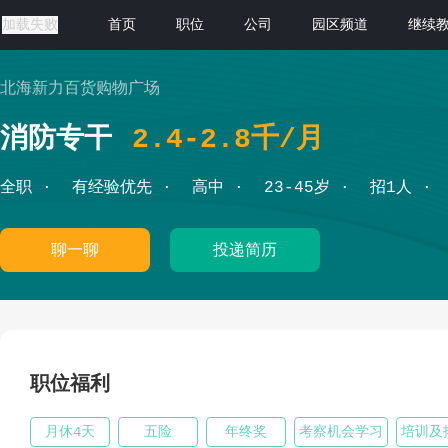
加载失败
首页
职位
公司
园区频道
继续
北海新力百货购物广场
消防专干
2.4-2.8千/月
全职
有经验优先
高中
23-45岁
招1人
聊一聊
投递简历
职位福利
月休4天
五险
年终奖
考察机会学习
培训及