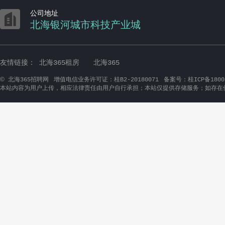

公司地址
北海银河城市科技产业城
友情链接：
北海365租房
北海365
©
北海365招聘网
增值电信业务许可证：桂B2-20180071
备案号：桂ICP备1800
本站内容为用户上传，相应法律责任由用户自行承担；本站仅提供存储服务；如存在