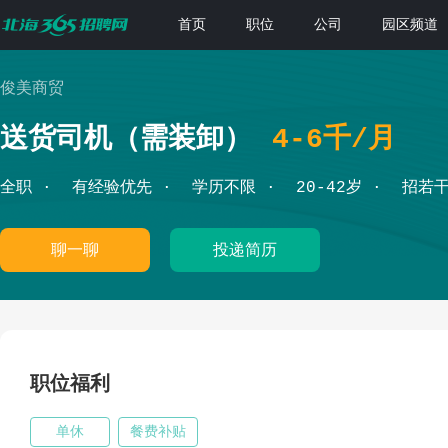
首页
职位
公司
园区频道
俊美商贸
送货司机（需装卸）
4-6千/月
全职
有经验优先
学历不限
20-42岁
招若
聊一聊
投递简历
职位福利
单休
餐费补贴