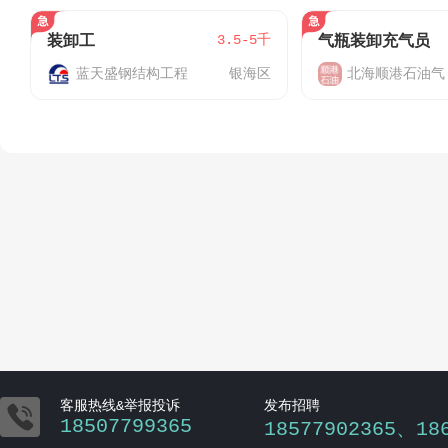
3.5-5千
装卸工
气瓶装卸充气员
蓝天盛钢结构工程
银海区
北海顺港石油气

客服热线&举报投诉
发布招聘
18507799365
18577902365、18