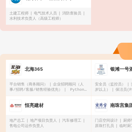
土建工程师
电气技术人员
消防查验员
水利技术负责人（高级工程师）
北海365
银滩一号
平台销售（商务顾问）
企业招聘顾问（人
安全员（监控员）
事/招聘/客服/销售经验优先）
Python
岁以上）
保洁员(P
开发工程师（软件/AI方向）
微信公众号资
深编辑（可远程在家办公）2026春季招聘
恒亮建材
南珠宫集
地产总工
地产项目负责人
汽车修理工
门店空间设计
厨师
售电公司运作负责人
原珠打孔员
临时厨