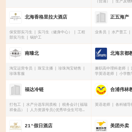
（合浦）
生产及物
经理)
北海香格里拉大酒店
正五海产
保安部实习生
实习生（健身中心）
工程
业务员
水产普工
部实习生
锅炉工
南臻北
北海京都
淘宝运营专员
珠宝主播
珍珠淘宝销售
兼职高中理科老师
珍珠客服
学英语老师
小学数
福达冷链
合浦伟林
打包工
水产分选车间质检
税务会计(福瑞
英语老师
各科辅导
祥食品）
人力资源专员(优秀毕业生可培
养）
21°假日酒店
美团外卖