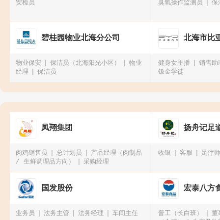
安检员
臭氧操作监测员
保
碧桂园物业北海分公司
北海市比亚
物业保安
保洁员（北海阳光小区）
物业
健身女主播
销售助
经理
保洁员
钣金学徒
凤翔集团
扬舟记足
肉鸡销售员
总计划员
产品经理（肉制品
收银
客服
足疗
/ 生鲜调理品方向）
采购经理
国发股份
宏泰八方
业务员
法务主管
法务经理
车间主任
普工（长白班）
董