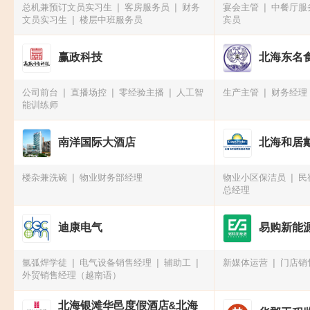
总机兼预订文员实习生
客房服务员
财务
宴会主管
中餐厅服
文员实习生
楼层中班服务员
宾员
赢政科技
北海东名
公司前台
直播场控
零经验主播
人工智
生产主管
财务经理
能训练师
南洋国际大酒店
北海和居
楼杂兼洗碗
物业财务部经理
物业小区保洁员
民
总经理
迪康电气
易购新能
氩弧焊学徒
电气设备销售经理
辅助工
新媒体运营
门店销
外贸销售经理（越南语）
北海银滩华邑度假酒店&北海