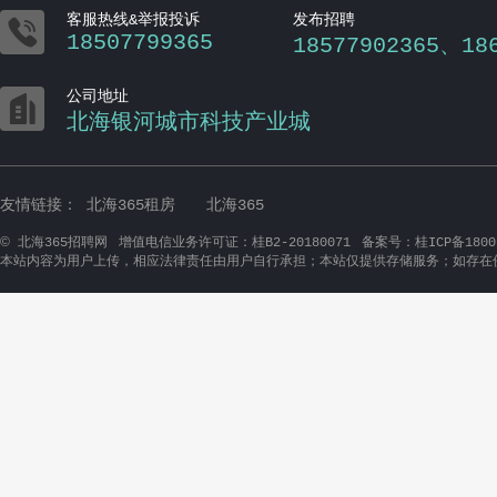

客服热线&举报投诉
发布招聘
18507799365
18577902365、18

公司地址
北海银河城市科技产业城
友情链接：
北海365租房
北海365
©
北海365招聘网
增值电信业务许可证：桂B2-20180071
备案号：桂ICP备1800
本站内容为用户上传，相应法律责任由用户自行承担；本站仅提供存储服务；如存在