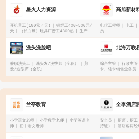
星火人力资源
高旭新材
开机普工(180元／天)
铝焊工400-500元/
电仪工程师
电工
天
（长白班）玩具厂普工4800起
生产手
员
机配件普工4500-5500元
洗头洗脸吧
北海万联
兼职洗头工
洗头发/洗护师（全职）
剪
综合主管
行政主管
发/造型师（全职）
卡、轻卡销售业务员
兰亭教育
全季酒店
小学语文老师
小学数学老师
小学英语老
安全员
厨师，厨工
师
初中语文老师
持证）
酒店客房经