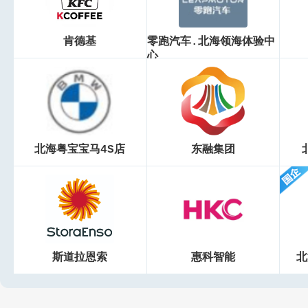
肯德基
零跑汽车.北海领海体验中
心
北海粤宝宝马4S店
东融集团
斯道拉恩索
惠科智能
北