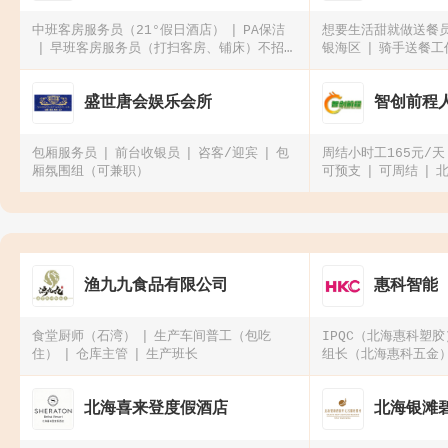
中班客房服务员（21°假日酒店）
PA保洁
想要生活甜就做送餐
早班客房服务员（打扫客房、铺床）不招兼
银海区
骑手送餐工
职
招外卖小哥，时间自
银海区）
盛世唐会娱乐会所
智创前程
包厢服务员
前台收银员
咨客/迎宾
包
周结小时工165元/天
厢氛围组（可兼职）
可预支
可周结
时工（暑假工勿扰）
渔九九食品有限公司
惠科智能
食堂厨师（石湾）
生产车间普工（包吃
IPQC（北海惠科塑胶
住）
仓库主管
生产班长
组长（北海惠科五金
科五金）
北海喜来登度假酒店
北海银滩