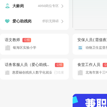


大龄岗
4050岗位专区
发


爱心助残岗
求职无障碍
温
发
语文教师
安保人员(需值夜
公招
银海区实验小学
动物卫生监督
发
话务客服人员（爱心助残岗）
食堂工作人员
公招
公
已结束
惠爱融创残疾人数字化就业（北海）基地
北海市第十三