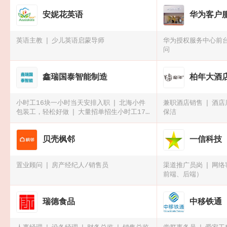
安妮花英语
华为客户
英语主教
少儿英语启蒙导师
华为授权服务中心前
问
鑫瑞国泰智能制造
柏年大酒
小时工16块一小时当天安排入职
北海小件
兼职酒店销售
酒店
包装工，轻松好做
大量招单招生小时工17
保洁
块一小时
小厂急招临时工10人
贝壳枫邻
一信科技
置业顾问
房产经纪人/销售员
渠道推广员岗
网络
前端、后端）
瑞德食品
中移铁通