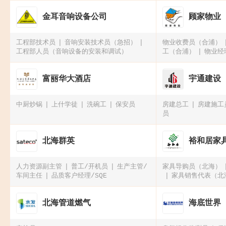
金耳音响设备公司
顾家物业
工程部技术员
音响安装技术员（急招）
物业收费员（合浦）
工程部人员（音响设备的安装和调试）
工（合浦）
物业经
富丽华大酒店
宇通建设
中厨炒锅
上什学徒
洗碗工
保安员
房建总工
房建施工
员
北海群英
裕和居家
人力资源副主管
普工/开机员
生产主管/
家具导购员（北海）
车间主任
品质客户经理/SQE
家具销售代表（北
海）
北海管道燃气
海底世界