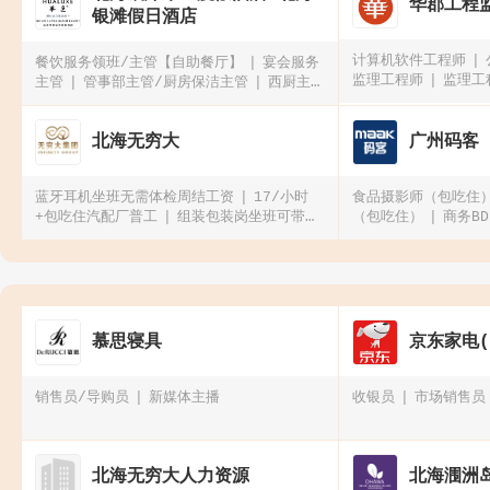
华郡工程
银滩假日酒店
计算机软件工程师
餐饮服务领班/主管【自助餐厅】
宴会服务
监理工程师
监理工
主管
管事部主管/厨房保洁主管
西厨主管
（西厨热菜）
北海无穷大
广州码客
蓝牙耳机坐班无需体检周结工资
17/小时
食品摄影师（包吃住
+包吃住汽配厂普工
组装包装岗坐班可带手
（包吃住）
商务BD
机
显示屏检测（包吃住买社保）
导
慕思寝具
京东家电
销售员/导购员
新媒体主播
收银员
市场销售员
北海无穷大人力资源
北海涠洲