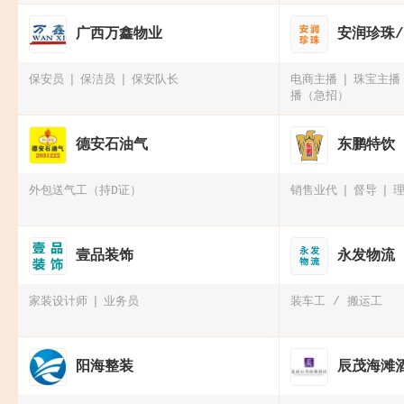
广西万鑫物业
安润珍珠
保安员
保洁员
保安队长
电商主播
珠宝主播
播（急招）
德安石油气
东鹏特饮
外包送气工（持D证）
销售业代
督导
壹品装饰
永发物流
家装设计师
业务员
装车工 / 搬运工
阳海整装
辰茂海滩