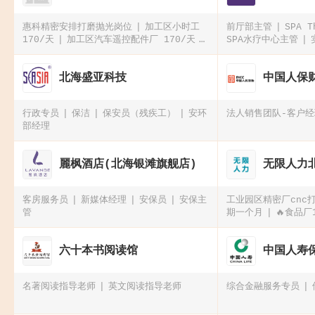
惠科精密安排打磨抛光岗位
加工区小时工
前厅部主管
SPA 
170/天
加‮区工‬汽车遥‮配控‬件厂 170/天
SPA水疗中心主管
生产/组装蓝牙耳机 170/天 工资可周
结！！！
北海盛亚科技
中国人保
行政专员
保洁
保安员（残疾工）
安环
法人销售团队-客户
部经理
麗枫酒店(北海银滩旗舰店)
无限人力
客房服务员
新媒体经理
安保员
安保主
工业园区精密厂cnc
管
期一个月
🔥食品厂
➕
🔥汽配厂月入5
五险一金伙食补贴50
六十本书阅读馆
中国人寿
员
名著阅读指导老师
英文阅读指导老师
综合金融服务专员