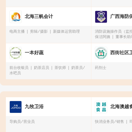
北海三帆会计
广西海防
电商主播
剪辑/摄影
新媒体运营助理
消防设施操作员（监
保洁阿姨
董事长助
一本好蔬
西街社区
前台收银员
奶茶店员
茶饮师
奶茶员/
药剂士
水吧员
九牧卫浴
北海澳越
导购员/营业员
快消业务员/销售