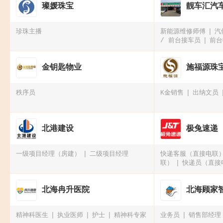
璨媛珠宝
靓车汇汽
珍珠主播
新能源维修师傅
汽
/ 前台接车员
前台
金钥匙物业
施福源珠
秩序员
K金销售
出纳文员
北港建设
极兔速递
一级项目经理（房建）
二级项目经理
快递客服（直接电联
联）
快递员（直接
电联）
北海冉升医院
北海顾家
精神科医生
执业医师
护士
精神科专家
业务员
销售部经理