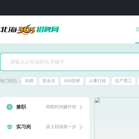
热门职位：
幼师
营业员
SPA技师
人事行政
生产普工


兼职
闲暇时间赚外快


实习岗
踏入职场第一步
发