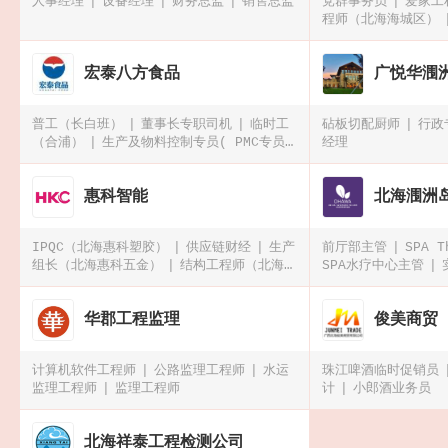
人事经理
设备经理
财务总监
销售总监
党群事务员
爱家工
程师（北海海城区）
宏泰八方食品
广悦华涠
普工（长白班）
董事长专职司机
临时工
砧板切配厨师
行政
（合浦）
生产及物料控制专员( PMC专员/
经理
经理)
惠科智能
北海涠洲
IPQC（北海惠科塑胶）
供应链财经
生产
前厅部主管
SPA 
组长（北海惠科五金）
结构工程师（北海惠
SPA水疗中心主管
科五金）
华郡工程监理
俊美商贸
计算机软件工程师
公路监理工程师
水运
珠江啤酒临时促销员
监理工程师
监理工程师
计
小郎酒业务员
北海祥泰工程检测公司