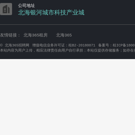

公司地址
北海银河城市科技产业城
友情链接：
北海365租房
北海365
©
北海365招聘网
增值电信业务许可证：桂B2-20180071
备案号：桂ICP备1800
本站内容为用户上传，相应法律责任由用户自行承担；本站仅提供存储服务；如存在