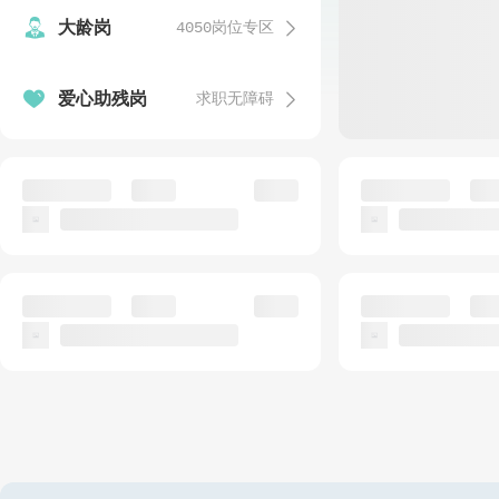


大龄岗
4050岗位专区
发


爱心助残岗
求职无障碍
温
发
发