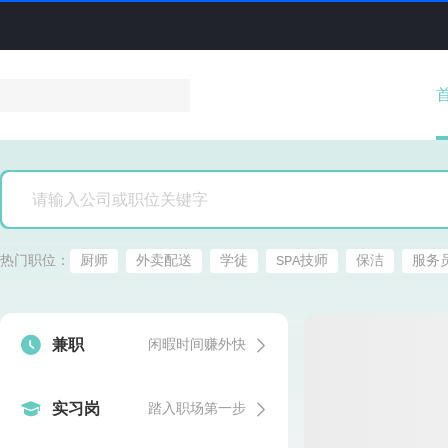
热门职位：
厨师
外卖配送
学徒
SPA技师
保洁
服务


兼职
闲暇时间赚外快


实习岗
踏入职场第一步
发