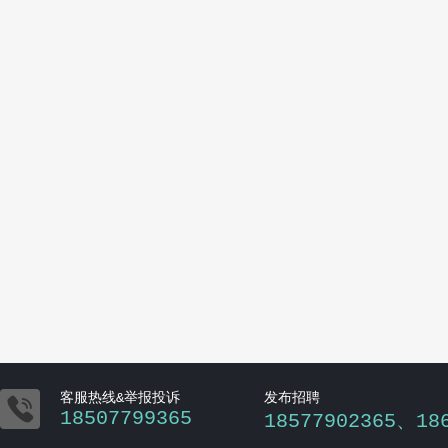

客服热线&举报投诉
发布招聘
18507799365
18577902365、18