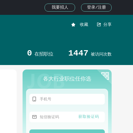
我要招人
登录/注册


收藏
分享
0
1447
在招职位
被访问次数
各大行业职位任你选


获取验证码