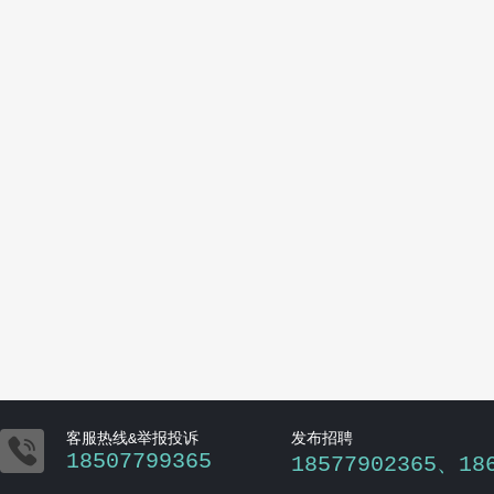

客服热线&举报投诉
发布招聘
18507799365
18577902365、18