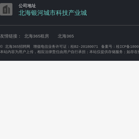

公司地址
北海银河城市科技产业城
友情链接：
北海365租房
北海365
©
北海365招聘网
增值电信业务许可证：桂B2-20180071
备案号：桂ICP备1800
本站内容为用户上传，相应法律责任由用户自行承担；本站仅提供存储服务；如存在