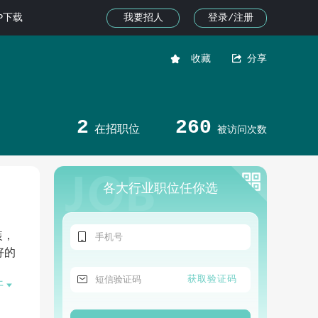
我要招人
登录/注册
PP下载


收藏
分享
2
260
在招职位
被访问次数
各大行业职位任你选

装，
好的

获取验证码

开