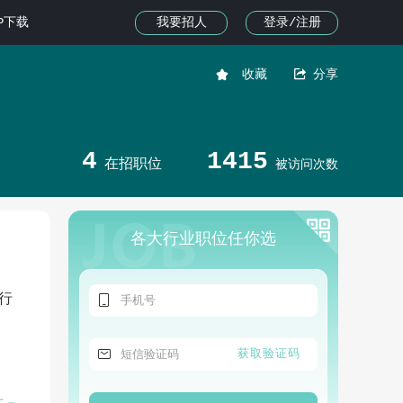
我要招人
登录/注册
PP下载


收藏
分享
4
1415
在招职位
被访问次数
各大行业职位任你选

行

获取验证码