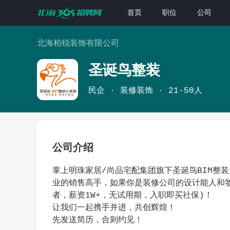
首页
职位
公司
北海柏锐装饰有限公司
圣诞鸟整装
民企
装修装饰
21-50人
公司介绍
掌上明珠家居/尚品宅配集团旗下圣诞鸟BIM整
业的销售高手，如果你是装修公司的设计能人和
者，薪资1W+，无试用期，入职即买社保)！
让我们一起携手并进，共创辉煌！
先发送简历，合则约见！