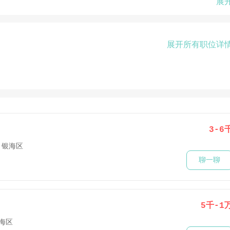
展
展开所有职位详
3-6
银海区
聊一聊
5千-1
海区