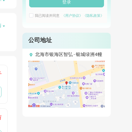

开
登录
我已阅读并同意
《用户协议》
《隐私政策》
情

公司地址

北海市银海区智弘·银城绿洲4幢
千
万