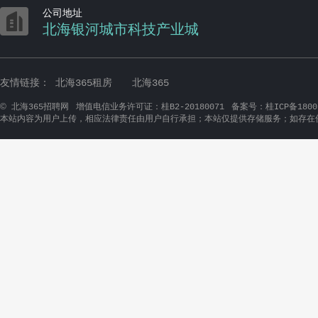

公司地址
北海银河城市科技产业城
友情链接：
北海365租房
北海365
©
北海365招聘网
增值电信业务许可证：桂B2-20180071
备案号：桂ICP备1800
本站内容为用户上传，相应法律责任由用户自行承担；本站仅提供存储服务；如存在