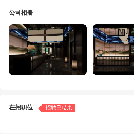
境设计风格，让您一走进店内就能感受到一种宁静和放松的
公司相册
会所一直以来都秉承着“诚信、专业、品质、服务”的企业
将享受到专业的服务、舒适的环境和贴心的呵护。
让我们一起在北海溪悦荟轻奢SPA会所放松身心，重拾活
（企业文化）
企业使命: 让每个人过得开心快乐。
企业愿景: 与你携手，缔造明天。
企业精神: 一双手养活一家人，一颗心感恩全社会。
企业核心价值观: 忠诚，感恩，和谐，诚信。
德绩文化: 品德是通行证，业绩是话语权。
沟通四句: 赞美顾客，抬举同事，传播公司，完美自我。
福利待遇: 入股机制、年底奖金、高额绩效、生日福利、
在招职位
招聘已结束
一经录用待遇优厚
加入我们一起奋斗