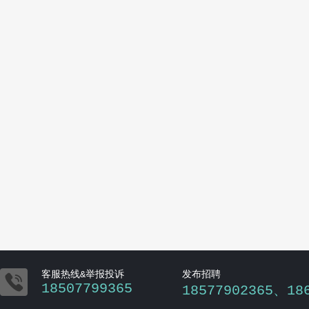

客服热线&举报投诉
发布招聘
18507799365
18577902365、18