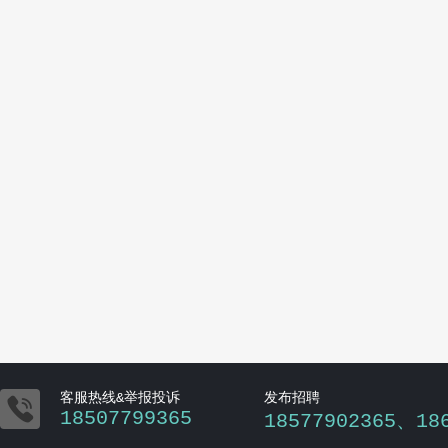

客服热线&举报投诉
发布招聘
18507799365
18577902365、18