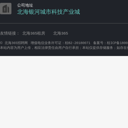

公司地址
北海银河城市科技产业城
友情链接：
北海365租房
北海365
©
北海365招聘网
增值电信业务许可证：桂B2-20180071
备案号：桂ICP备1800
本站内容为用户上传，相应法律责任由用户自行承担；本站仅提供存储服务；如存在