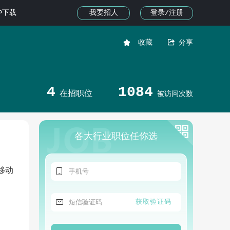
我要招人
登录/注册
PP下载


收藏
分享
4
1084
在招职位
被访问次数
各大行业职位任你选

移动

获取验证码