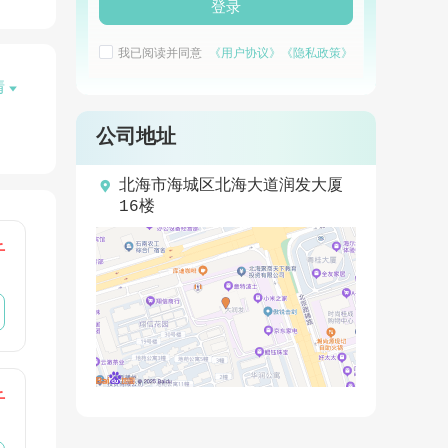
登录
我已阅读并同意
《用户协议》
《隐私政策》
情

公司地址

北海市海城区北海大道润发大厦
16楼
千
千