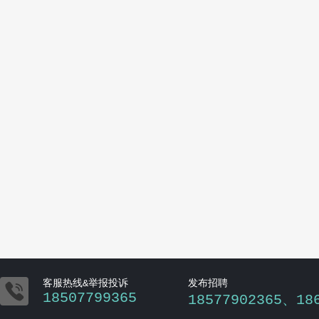

客服热线&举报投诉
发布招聘
18507799365
18577902365、18