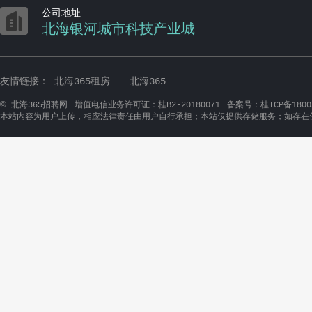

公司地址
北海银河城市科技产业城
友情链接：
北海365租房
北海365
©
北海365招聘网
增值电信业务许可证：桂B2-20180071
备案号：桂ICP备1800
本站内容为用户上传，相应法律责任由用户自行承担；本站仅提供存储服务；如存在