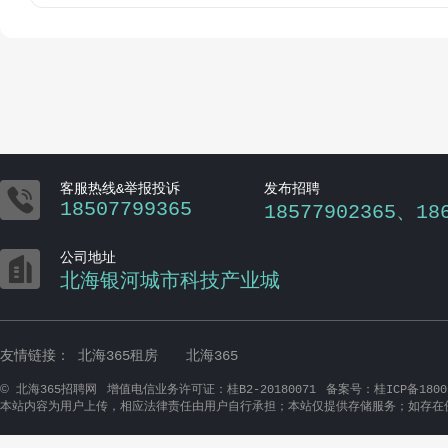

客服热线&举报投诉
发布招聘
18507799365
18577902365、18

公司地址
北海银河城市科技产业城
友情链接：
北海365租房
北海365
©
北海365招聘网
增值电信业务许可证：桂B2-20180071
备案号：桂ICP备1800
本站内容为用户上传，相应法律责任由用户自行承担；本站仅提供存储服务；如存在