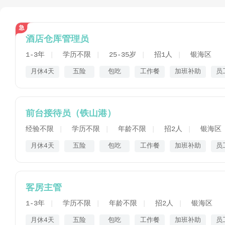
酒店仓库管理员
1-3年
学历不限
25-35岁
招1人
银海区
月休4天
五险
包吃
工作餐
加班补助
员
前台接待员（铁山港）
经验不限
学历不限
年龄不限
招2人
银海区
月休4天
五险
包吃
工作餐
加班补助
员
客房主管
1-3年
学历不限
年龄不限
招2人
银海区
月休4天
五险
包吃
工作餐
加班补助
员