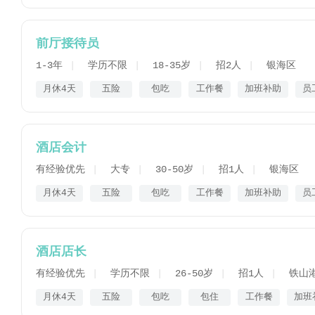
前厅接待员
1-3年
学历不限
18-35岁
招2人
银海区
月休4天
五险
包吃
工作餐
加班补助
员
酒店会计
有经验优先
大专
30-50岁
招1人
银海区
月休4天
五险
包吃
工作餐
加班补助
员
酒店店长
有经验优先
学历不限
26-50岁
招1人
铁山
月休4天
五险
包吃
包住
工作餐
加班