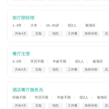
前厅部经理
1-3年
大专
25-35岁
招2人
银海区
月休4天
五险
包吃
工作餐
加班补助
员
餐厅主管
3-5年
学历不限
年龄不限
招1人
银海区
月休4天
五险
包吃
工作餐
加班补助
员
酒店餐厅服务员
经验不限
学历不限
年龄不限
招2人
银海区
月休4天
五险
包吃
工作餐
加班补助
员