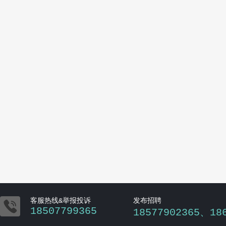

客服热线&举报投诉
发布招聘
18507799365
18577902365、18