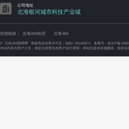

公司地址
北海银河城市科技产业城
友情链接：
北海365租房
北海365
©
北海365招聘网
增值电信业务许可证：桂B2-20180071
备案号：桂ICP备1800
本站内容为用户上传，相应法律责任由用户自行承担；本站仅提供存储服务；如存在