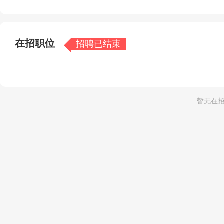
一、关于我们：小团队，大专业
自成立起，我们始终聚焦银行助贷核心赛道，不盲目扩张，
风控管理领域，平均拥有3-5年行业经验，熟悉全国及本
在招职位
招聘已结束
则、利率政策、审批流程与风控要求，能精准把握银行对“
不同于大型机构的流程化作业，我们的小团队更重“人效与
求分析到方案落地；拒绝模板化服务，每个客户都能获得“
暂无在招
二、核心业务：做“精准匹配”的助贷专家
我们的核心目标：帮客户“找对银行、选对产品、高效获贷
服务涵盖两大板块：
1. 个人银行助贷服务
针对个人购房、装修、购车、消费周转等需求，提供全流程
- 需求诊断：一对一沟通，明确资金用途、额度、还款能