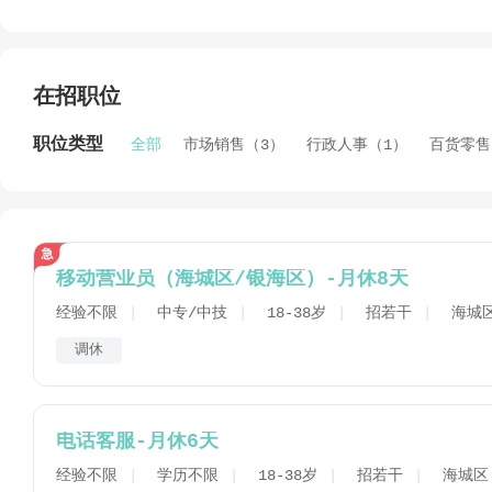
我们致力打造北海最好的销售服务、最便捷的汽车销售服务
公司主营：新能源汽车、手机及手机配件、数码产品等，受
在招职位
工作地址：
职位类型
全部
市场销售（3）
行政人事（1）
百货零售
1、北部湾广场商圈
2、北部湾路东都商圈
3、北海银海万达广场
4、合浦车沟底路万达广场
5、合浦解放路商圈
移动营业员（海城区/银海区）-月休8天
经验不限
中专/中技
18-38岁
招若干
海城
调休
电话客服-月休6天
经验不限
学历不限
18-38岁
招若干
海城区