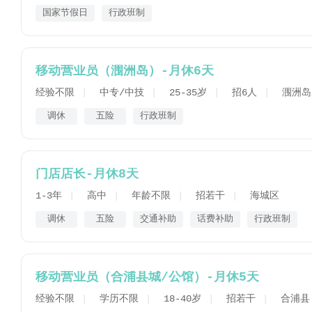
国家节假日
行政班制
移动营业员（涠洲岛）-月休6天
经验不限
中专/中技
25-35岁
招6人
涠洲岛
调休
五险
行政班制
门店店长-月休8天
1-3年
高中
年龄不限
招若干
海城区
调休
五险
交通补助
话费补助
行政班制
移动营业员（合浦县城/公馆）-月休5天
经验不限
学历不限
18-40岁
招若干
合浦县