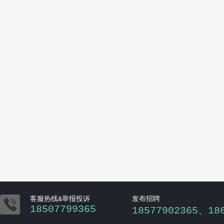

客服热线&举报投诉
发布招聘
18507799365
18577902365、18