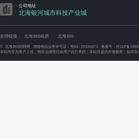

公司地址
北海银河城市科技产业城
友情链接：
北海365租房
北海365
©
北海365招聘网
增值电信业务许可证：桂B2-20180071
备案号：桂ICP备1800
本站内容为用户上传，相应法律责任由用户自行承担；本站仅提供存储服务；如存在