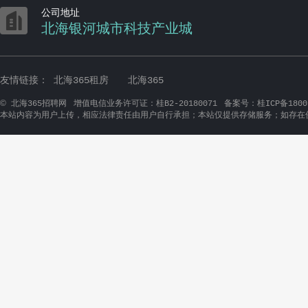

公司地址
北海银河城市科技产业城
友情链接：
北海365租房
北海365
©
北海365招聘网
增值电信业务许可证：桂B2-20180071
备案号：桂ICP备1800
本站内容为用户上传，相应法律责任由用户自行承担；本站仅提供存储服务；如存在