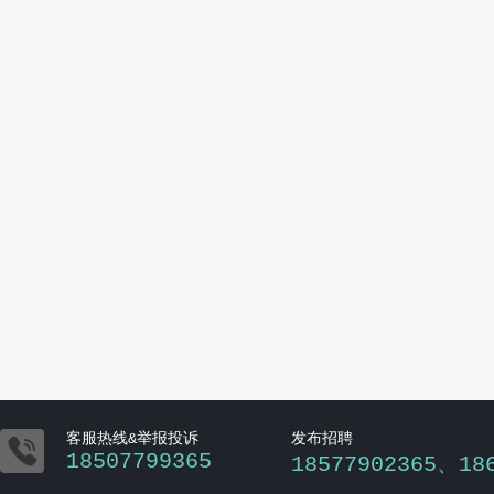

客服热线&举报投诉
发布招聘
18507799365
18577902365、18