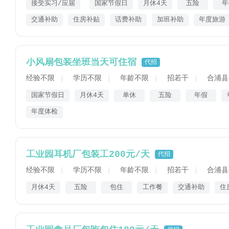
接受实习/应届
国家节假日
月休4天
五险
年
交通补助
住房补贴
话费补助
加班补助
年度旅游
小风扇包装坐班当天可住宿
代招
经验不限
学历不限
年龄不限
招若干
合浦县
国家节假日
月休4天
单休
五险
年假
年度体检
工业园耳机厂包装工200元/天
代招
经验不限
学历不限
年龄不限
招若干
合浦县
月休4天
五险
包住
工作餐
交通补助
住