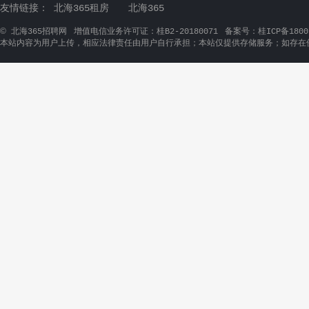
友情链接：
北海365租房
北海365
©
北海365招聘网
增值电信业务许可证：桂B2-20180071
备案号：桂ICP备1800
本站内容为用户上传，相应法律责任由用户自行承担；本站仅提供存储服务；如存在