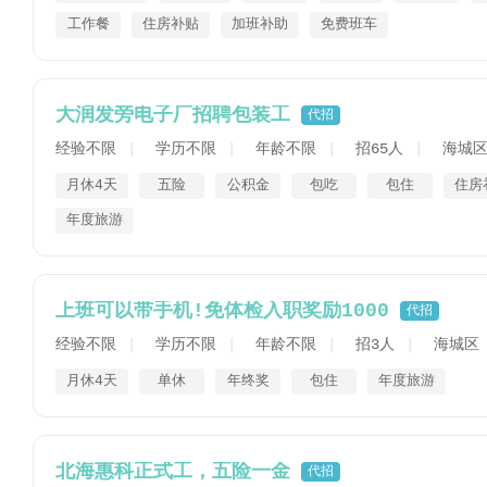
工作餐
住房补贴
加班补助
免费班车
大润发旁电子厂招聘包装工
代招
经验不限
学历不限
年龄不限
招65人
海城
月休4天
五险
公积金
包吃
包住
住房
年度旅游
上班可以带手机!免体检入职奖励1000
代招
经验不限
学历不限
年龄不限
招3人
海城区
月休4天
单休
年终奖
包住
年度旅游
北海惠科正式工，五险一金
代招