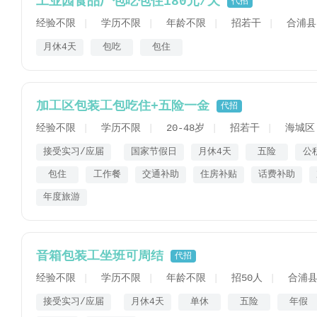
工业园食品厂包吃包住180元/天
代招
经验不限
学历不限
年龄不限
招若干
合浦县
月休4天
包吃
包住
加工区包装工包吃住+五险一金
代招
经验不限
学历不限
20-48岁
招若干
海城区
接受实习/应届
国家节假日
月休4天
五险
公
包住
工作餐
交通补助
住房补贴
话费补助
年度旅游
音箱包装工坐班可周结
代招
经验不限
学历不限
年龄不限
招50人
合浦县
接受实习/应届
月休4天
单休
五险
年假