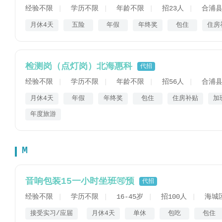
经验不限
学历不限
年龄不限
招23人
合浦县
月休4天
五险
年假
年终奖
包住
住房
检测岗（点灯岗）北海惠科
代招
经验不限
学历不限
年龄不限
招56人
合浦县
月休4天
年假
年终奖
包住
住房补贴
加
年度旅游
M
音响包装15一小时坐班🉑预
代招
经验不限
学历不限
16-45岁
招100人
海城
接受实习/应届
月休4天
单休
包吃
包住