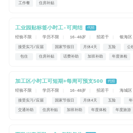
工作餐
住房补贴
工业园贴标签小时工-可周结
代招
经验不限
学历不限
16-48岁
招若干
银海区
接受实习/应届
国家节假日
月休4天
五险
公
包住
住房补贴
话费补助
加班补助
年度体检
加工区小时工可短期+每周可预支500
代招
经验不限
学历不限
16-48岁
招若干
海城区
接受实习/应届
国家节假日
月休4天
五险
年
交通补助
住房补贴
加班补助
年度体检
年度旅游