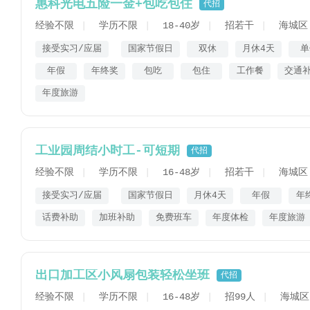
惠科光电五险一金+包吃包住
代招
经验不限
学历不限
18-40岁
招若干
海城区
接受实习/应届
国家节假日
双休
月休4天
单
年假
年终奖
包吃
包住
工作餐
交通
年度旅游
工业园周结小时工-可短期
代招
经验不限
学历不限
16-48岁
招若干
海城区
接受实习/应届
国家节假日
月休4天
年假
年
话费补助
加班补助
免费班车
年度体检
年度旅游
出口加工区小风扇包装轻松坐班
代招
经验不限
学历不限
16-48岁
招99人
海城区