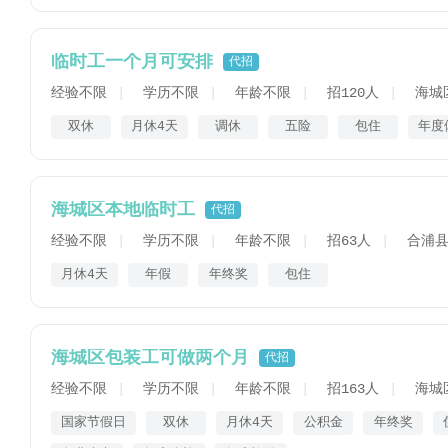
临时工一个月可安排
代招
经验不限
学历不限
年龄不限
招120人
海城
双休
月休4天
调休
五险
包住
年度
海城区本地临时工
代招
经验不限
学历不限
年龄不限
招63人
合浦
月休4天
年假
年终奖
包住
海城区包装工可做两个月
代招
经验不限
学历不限
年龄不限
招163人
海城
国家节假日
双休
月休4天
公积金
年终奖