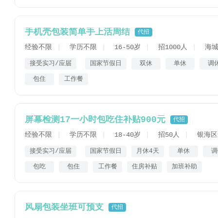
手机壳包装简单手上活周结
代招
经验不限
学历不限
16-50岁
招1000人
海
接受实习/应届
国家节假日
双休
单休
调
包住
工作餐
屏幕检测17一小时包吃住补贴900元
代招
经验不限
学历不限
18-40岁
招50人
银海区
接受实习/应届
国家节假日
月休4天
单休
调
包吃
包住
工作餐
住房补贴
加班补助
风扇包装坐班可预支
代招