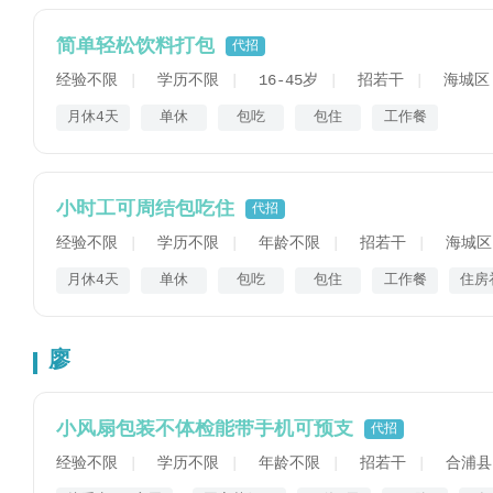
简单轻松饮料打包
代招
经验不限
学历不限
16-45岁
招若干
海城区
月休4天
单休
包吃
包住
工作餐
小时工可周结包吃住
代招
经验不限
学历不限
年龄不限
招若干
海城区
月休4天
单休
包吃
包住
工作餐
住房
廖
小风扇包装不体检能带手机可预支
代招
经验不限
学历不限
年龄不限
招若干
合浦县