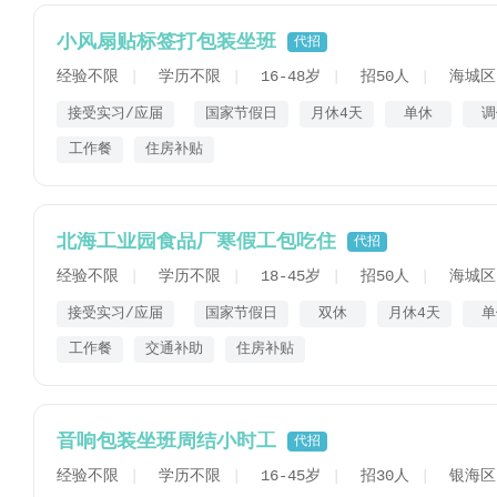
小风扇贴标签打包装坐班
代招
经验不限
学历不限
16-48岁
招50人
海城区
接受实习/应届
国家节假日
月休4天
单休
调
工作餐
住房补贴
北海工业园食品厂寒假工包吃住
代招
经验不限
学历不限
18-45岁
招50人
海城区
接受实习/应届
国家节假日
双休
月休4天
单
工作餐
交通补助
住房补贴
音响包装坐班周结小时工
代招
经验不限
学历不限
16-45岁
招30人
银海区