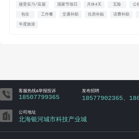
接受实习/应届
国家节假日
月休4天
五险
公
包住
工作餐
交通补助
住房补贴
话费补助
年度旅游

客服热线&举报投诉
发布招聘
18507799365
18577902365、18

公司地址
北海银河城市科技产业城