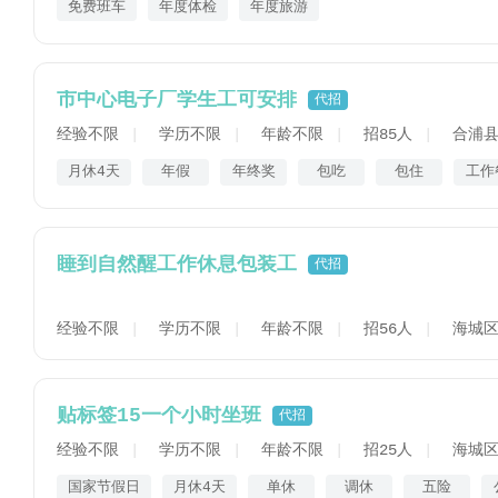
免费班车
年度体检
年度旅游
市中心电子厂学生工可安排
代招
经验不限
学历不限
年龄不限
招85人
合浦县
月休4天
年假
年终奖
包吃
包住
工作
睡到自然醒工作休息包装工
代招
经验不限
学历不限
年龄不限
招56人
海城区
贴标签15一个小时坐班
代招
经验不限
学历不限
年龄不限
招25人
海城区
国家节假日
月休4天
单休
调休
五险