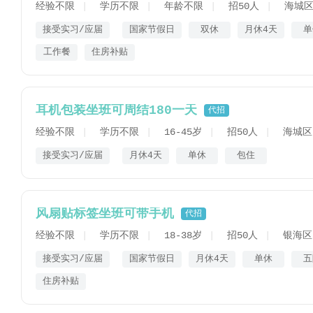
经验不限
学历不限
年龄不限
招50人
海城
接受实习/应届
国家节假日
双休
月休4天
单
工作餐
住房补贴
耳机包装坐班可周结180一天
代招
经验不限
学历不限
16-45岁
招50人
海城区
接受实习/应届
月休4天
单休
包住
风扇贴标签坐班可带手机
代招
经验不限
学历不限
18-38岁
招50人
银海区
接受实习/应届
国家节假日
月休4天
单休
五
住房补贴