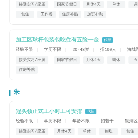
接受实习/应届
国家节假日
月休4天
单休
调
包住
工作餐
住房补贴
加班补助
加工区球杆包装包吃住有五险一金
代招
经验不限
学历不限
20-48岁
招100人
海城
接受实习/应届
国家节假日
月休4天
调休
五
住房补贴
朱
冠头领正式工小时工可安排
代招
经验不限
学历不限
年龄不限
招若干
银海区
接受实习/应届
月休4天
单休
包吃
包住