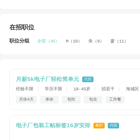
公司拥有一批熟悉劳动保障法律法规和人力资源管理的高素
富的劳动保障管理专家和人力资源管理专家等作为公司的智
推荐（含猎头）、劳务输出、管理咨询（含HR法务和用人
厂建设、人才测评等专业服务。
在招职位
职位分组
全部（45）
M（10）
朱（9）
廖（11）
月薪5k电子厂轻松简单元
代招
经验不限
学历不限
18-45岁
招若干
海城区
月休4天
单休
包吃
包住
工作餐
电子厂包装工帖标签16岁安排
兼职
代招