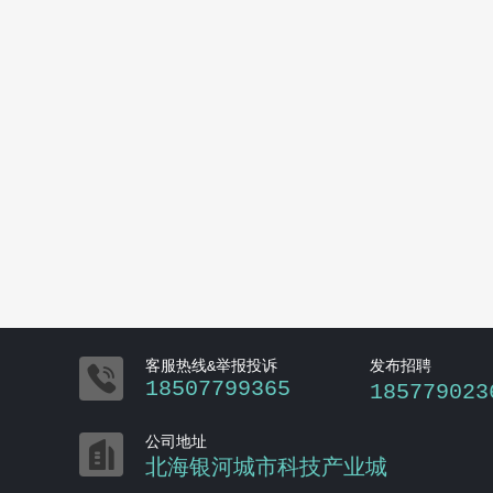

客服热线&举报投诉
发布招聘
18507799365
185779023

公司地址
北海银河城市科技产业城