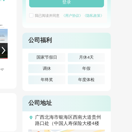

开
融体
登录
我已阅读并同意
《用户协议》
《隐私政策》
公司福利
国家节假日
月休4天
调休
年假
年终奖
年度体检
公司地址

广西北海市银海区西南大道贵州
路口处（中国人寿保险大楼4楼