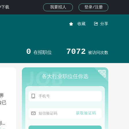
我要招人
登录/注册
PP下载


收藏
分享
0
7072
在招职位
被访问次数
各大行业职位任你选

界
险已

获取验证码
形成