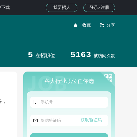
我要招人
登录/注册
PP下载


收藏
分享
5
5163
在招职位
被访问次数
各大行业职位任你选

务，

获取验证码