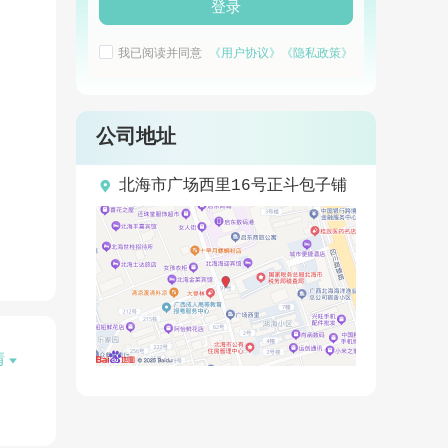
登录
我已阅读并同意
《用户协议》
《隐私政策》
公司地址

北海市广场西里16号正斗包子铺
情
