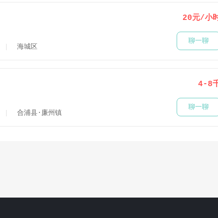
20元/小
聊一聊
海城区
4-8
聊一聊
合浦县·廉州镇