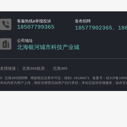

客服热线&举报投诉
发布招聘
18507799365
18577902365、18

公司地址
北海银河城市科技产业城
友情链接：
北海365租房
北海365
©
北海365招聘网
增值电信业务许可证：桂B2-20180071
备案号：桂ICP备1800
本站内容为用户上传，相应法律责任由用户自行承担；本站仅提供存储服务；如存在