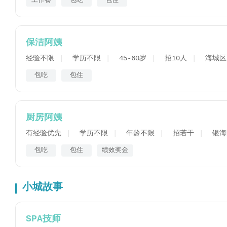
工作餐
包吃
包住
保洁阿姨
经验不限
学历不限
45-60岁
招10人
海城区
包吃
包住
厨房阿姨
有经验优先
学历不限
年龄不限
招若干
银海
包吃
包住
绩效奖金
小城故事
SPA技师