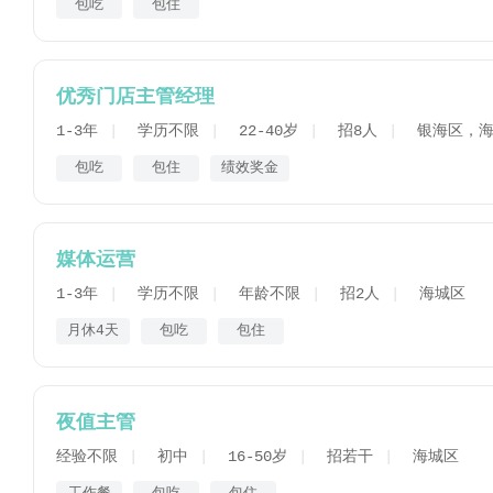
包吃
包住
优秀门店主管经理
1-3年
学历不限
22-40岁
招8人
银海区，
包吃
包住
绩效奖金
媒体运营
1-3年
学历不限
年龄不限
招2人
海城区
月休4天
包吃
包住
夜值主管
经验不限
初中
16-50岁
招若干
海城区