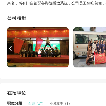
余名，所有门店都配备影院播放系统，公司员工包吃包住，
衣机，优秀员工每年出国和国内旅游，员工定期组织户外活
公益敬老活动，扶贫助学等公益活动。
公司相册
在北海，有这么一个企业，可以不要求学历，资历，却能让员
可以让员工2年买车3年买房，有这么一家企业，为大家带
有梦一起来！！！
五个店同招
①扬舟记头等舱：0779-2209777 北海市海城区东街街
②扬舟故事：0779-6868999 北海市海城区驿马街道西
③扬舟记国贸店：0779-2232333 北海市海城区贵州路
④扬舟记同和店：0779-3237966 北海市银海区银滩
⑤扬舟记新大润发店：0779-2292333 北海市银海区
【应聘咨询时间：中午12点后】
在招职位
职位分组
全部（17）
小城故事（3）