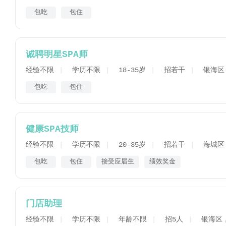
包吃
包住
诚聘明星SPA师
经验不限
学历不限
18-35岁
招若干
银海区
包吃
包住
健康SPA技师
经验不限
学历不限
20-35岁
招若干
海城区
包吃
包住
接受应届生
绩效奖金
门店助理
经验不限
学历不限
年龄不限
招5人
银海区