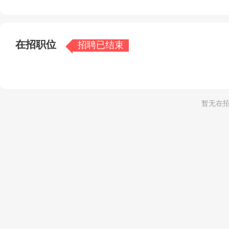
家为中心，集售前、售中、售后服务于一身的营销服务模式
商家提供了信息技术管理和配送物流的解决方案。
您即将加入的是美团网首个重量级项目——美团外卖。或许，
在招职位
招聘已结束
上，你将终身遗憾！ 美团外卖【北海站】火热招聘中，期
暂无在招