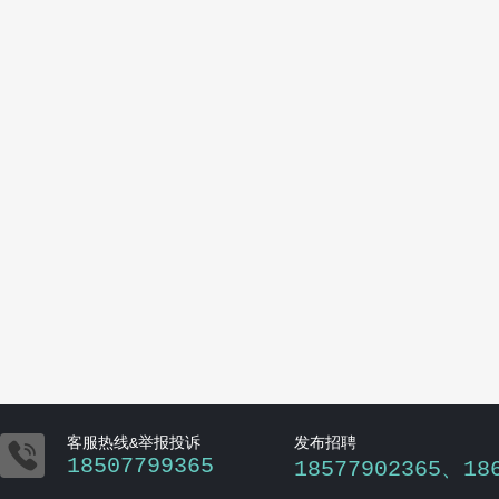

客服热线&举报投诉
发布招聘
18507799365
18577902365、18