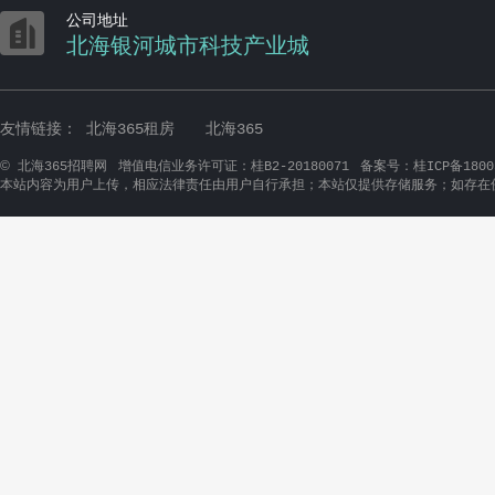

公司地址
北海银河城市科技产业城
友情链接：
北海365租房
北海365
©
北海365招聘网
增值电信业务许可证：桂B2-20180071
备案号：桂ICP备1800
本站内容为用户上传，相应法律责任由用户自行承担；本站仅提供存储服务；如存在