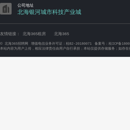

公司地址
北海银河城市科技产业城
友情链接：
北海365租房
北海365
©
北海365招聘网
增值电信业务许可证：桂B2-20180071
备案号：桂ICP备1800
本站内容为用户上传，相应法律责任由用户自行承担；本站仅提供存储服务；如存在