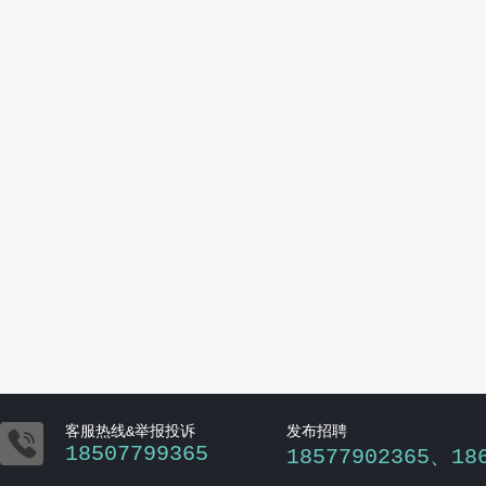

客服热线&举报投诉
发布招聘
18507799365
18577902365、18