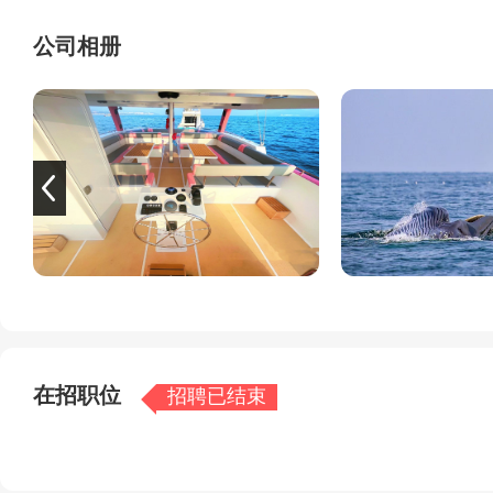
丰富的亲子活动：专注打造亲子水上娱乐项目，魔力浮毯、
出海观鲸也专为亲子群体优化体验，让家长孩子一同感受海
公司相册
优质的地理位置：坐落于涠洲岛，坐拥绝美海景、清澈海水
时更能饱览海岛旖旎风光，沉浸式享受海洋之旅。
专业的服务团队：配备专业教练与工作人员，为浮潜、帆船
员陪同讲解，普及海洋知识，保障游玩安全与舒适，让游客
在招职位
招聘已结束