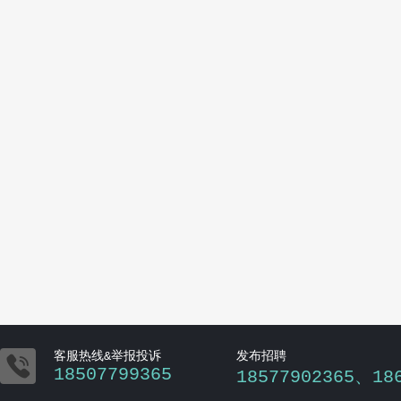

客服热线&举报投诉
发布招聘
18507799365
18577902365、18