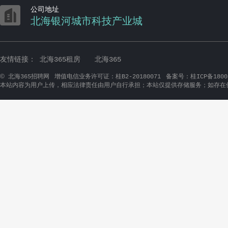

公司地址
北海银河城市科技产业城
友情链接：
北海365租房
北海365
©
北海365招聘网
增值电信业务许可证：桂B2-20180071
备案号：桂ICP备1800
本站内容为用户上传，相应法律责任由用户自行承担；本站仅提供存储服务；如存在