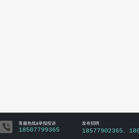

客服热线&举报投诉
发布招聘
18507799365
18577902365、18