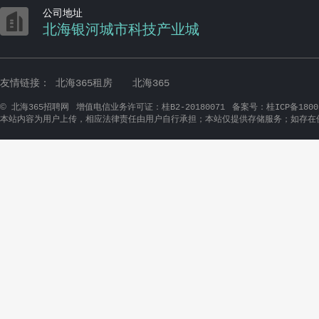

公司地址
北海银河城市科技产业城
友情链接：
北海365租房
北海365
©
北海365招聘网
增值电信业务许可证：桂B2-20180071
备案号：桂ICP备1800
本站内容为用户上传，相应法律责任由用户自行承担；本站仅提供存储服务；如存在