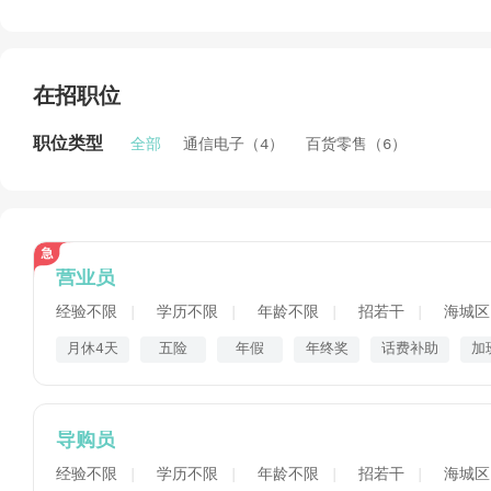
公司秉持“诚信为本、服务至上”的理念，以专业能力与高
省心、放心，致力于成为值得信赖的数码生活服务伙伴。
在招职位
职位类型
全部
通信电子（4）
百货零售（6）
营业员
经验不限
学历不限
年龄不限
招若干
海城区
月休4天
五险
年假
年终奖
话费补助
加
导购员
经验不限
学历不限
年龄不限
招若干
海城区