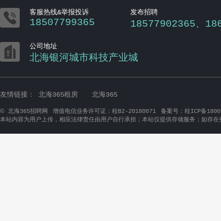

客服热线&举报投诉
发布招聘
18507799365
18577902365、18

公司地址
北海银河城市科技产业城
友情链接：
北海365租房
北海365
©
北海365招聘网
增值电信业务许可证：桂B2-20180071
备案号：桂ICP备1800
本站内容为用户上传，相应法律责任由用户自行承担；本站仅提供存储服务；如存在