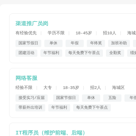
渠道推广员岗
有经验优先
学历不限
18-45岁
招10人
海城
国家节假日
单休
年假
年终奖
加班补助
团建活动
年节福利
每天免费下午茶点
全勤奖
绩
网络客服
经验不限
大专
18-35岁
招2人
海城区
接受实习/应届
国家节假日
单休
五险
年
带薪外出培训
年节福利
每天免费下午茶点
IT程序员（维护前端、后端）