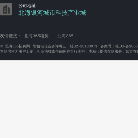

公司地址
北海银河城市科技产业城
友情链接：
北海365租房
北海365
©
北海365招聘网
增值电信业务许可证：桂B2-20180071
备案号：桂ICP备1800
本站内容为用户上传，相应法律责任由用户自行承担；本站仅提供存储服务；如存在