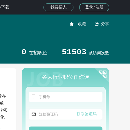
我要招人
登录/注册
PP下载


收藏
分享
0
51503
在招职位
被访问次数
各大行业职位任你选

设在
单
业领

获取验证码
地化