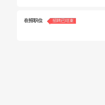
本次招聘由广西欢创劳务派遣有限公司代理北海
在招职位
招聘已结束