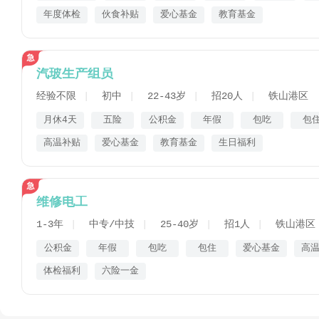
年度体检
伙食补贴
爱心基金
教育基金
汽玻生产组员
经验不限
初中
22-43岁
招20人
铁山港区
月休4天
五险
公积金
年假
包吃
包
高温补贴
爱心基金
教育基金
生日福利
维修电工
1-3年
中专/中技
25-40岁
招1人
铁山港区
公积金
年假
包吃
包住
爱心基金
高
体检福利
六险一金