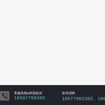

客服热线&举报投诉
发布招聘
18507799365
18577902365、18