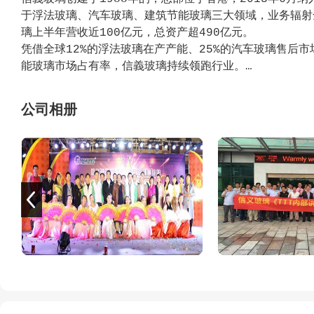
于浮法玻璃、汽车玻璃、建筑节能玻璃三大领域，业务辐射全球
璃上半年营收近100亿元，总资产超490亿元。
凭借全球12%的浮法玻璃在产产能、25%的汽车玻璃售后市
能玻璃市场占有率，信義玻璃持续领跑行业。
依托中国13个大型现代化生产基地与东南亚两大制造枢纽
布局，并以3.6万吨级自有货轮保障全球供应链高效运转
公司相册
三十多年来，信義集团不断推进产业链垂直整合和绿色低碳
片，再到下游汽车玻璃、建筑玻璃等深加工产品的一体化完
收利用等项目，实现企业发展与能源利用、环境保护的和谐
的研发与创新，以全面、专业的解决方案赋能全球合作伙伴
峰、 碳中和”目标的实现贡献力量！
信义集团北海项目在于2018年成立信义玻璃（广西）有
义集团北海项目总投资122亿元，占地约2786亩，分三期
的汽车前挡夹层玻璃、低辐射镀膜玻璃生产线及屋顶分布式
光互补光伏电站等项目。达产后年产值可达120亿，税收1