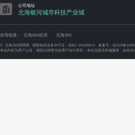

公司地址
北海银河城市科技产业城
友情链接：
北海365租房
北海365
©
北海365招聘网
增值电信业务许可证：桂B2-20180071
备案号：桂ICP备1800
本站内容为用户上传，相应法律责任由用户自行承担；本站仅提供存储服务；如存在