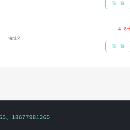
聊一聊
4-8
海城区
聊一聊
65、18677981365