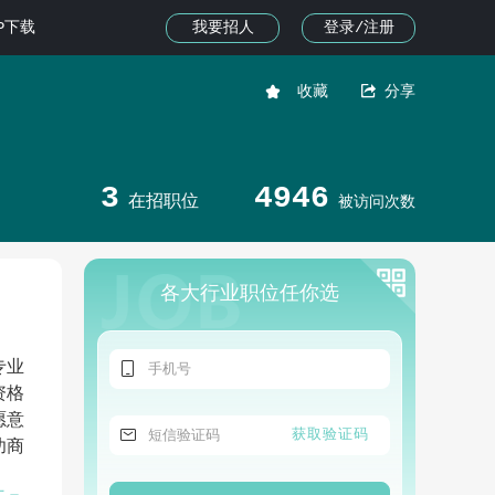
我要招人
登录/注册
PP下载


收藏
分享
3
4946
在招职位
被访问次数
各大行业职位任你选

专业
资格
愿意

获取验证码
功商