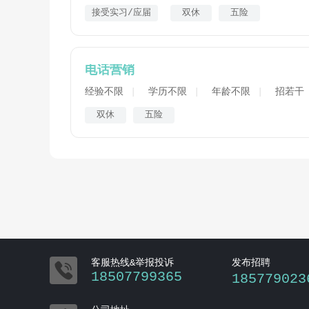
接受实习/应届
双休
五险
电话营销
经验不限
学历不限
年龄不限
招若干
双休
五险

客服热线&举报投诉
发布招聘
18507799365
185779023