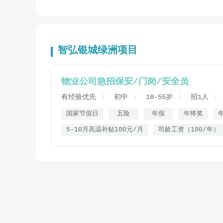
智弘银城绿洲项目
物业公司急招保安/门岗/安全员
有经验优先
初中
18-55岁
招1人
国家节假日
五险
年假
年终奖
5-10月高温补贴100元/月
司龄工资（100/年）