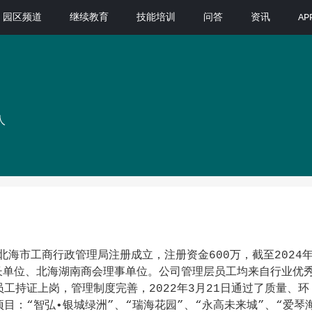
园区频道
继续教育
技能培训
问答
资讯
A
人
北海市工商行政管理局注册成立，注册资金600万，截至2024年
长单位、北海湖南商会理事单位。公司管理层员工均来自行业优
工持证上岗，管理制度完善，2022年3月21日通过了质量、环
目：“智弘•银城绿洲”、“瑞海花园”、“永高未来城”、“爱琴