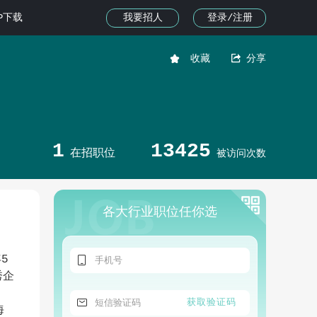
我要招人
登录/注册
PP下载


收藏
分享
1
13425
在招职位
被访问次数
各大行业职位任你选

5
秀企

获取验证码
海