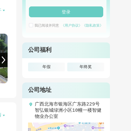

开
登录
本，
我已阅读并同意
《用户协议》
《隐私政策》
公司福利
理经
制宜
年假
年终奖
户营
创造
公司地址

广西北海市银海区广东路229号
智弘银城绿洲小区10幢一楼智健
情

物业办公室