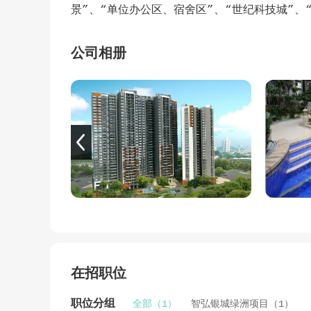
景”、“单位办公区、宿舍区”、“世纪科技城”、
公司以“服务至诚、管理规范、开拓创新、树立品
公司相册
以效益为目的”为管理原则，不断推陈出新，着
务”的服务宗旨，积极研究客户需求，执着探索
化。
智健物业以责任为重，坚持“务实进取，追新创
验以及兼具理性与激情的企业文化，以深入、务
地对项目进行分析，用心做好每一个项目，打造
造舒心、贴心、安心的生活、休闲和办公环境。
价值，为引领现代中国和谐人居做出贡献！
在招职位
职位分组
全部（1）
智弘银城绿洲项目（1）