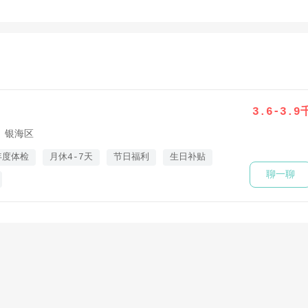
3.6-3.9
银海区
年度体检
月休4-7天
节日福利
生日补贴
聊一聊