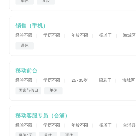
单休
五险
销售（手机）
经验不限
学历不限
年龄不限
招若干
海城区
调休
移动前台
经验不限
学历不限
25-35岁
招若干
海城区
国家节假日
单休
移动客服专员（合浦）
经验不限
学历不限
年龄不限
招若干
合浦县
月休4天
单休
调休