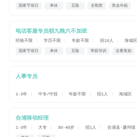
国家节假日
单休
五险
全勤奖
奖金补贴
电话客服专员朝九晚六不加班
经验不限
学历不限
年龄不限
招10人
海城
国家节假日
单休
五险
带薪培训
达量奖励
人事专员
1-3年
中专/中技
年龄不限
招1人
海城区
合浦移动经理
1-3年
大专
30-40岁
招1人
合浦县·廉州镇