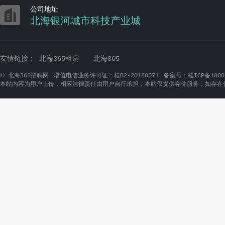

公司地址
北海银河城市科技产业城
友情链接：
北海365租房
北海365
©
北海365招聘网
增值电信业务许可证：桂B2-20180071
备案号：桂ICP备1800
本站内容为用户上传，相应法律责任由用户自行承担；本站仅提供存储服务；如存在